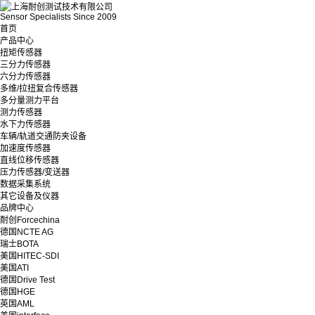
Sensor Specialists Since 2009
首页
产品中心
扭矩传感器
三分力传感器
六分力传感器
多维/拉扭复合传感器
多分量测力平台
测力传感器
水下力传感器
车辆/轨道交通防夹设备
加速度传感器
直线位移传感器
压力传感器/变送器
数据采集系统
其它设备及仪器
品牌中心
耐创Forcechina
德国NCTE AG
瑞士BOTA
美国HITEC-SDI
美国ATI
德国Drive Test
德国HGE
英国AML