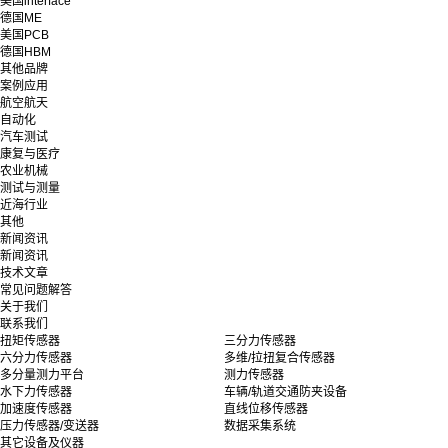
美国interface
德国ME
美国PCB
德国HBM
其他品牌
案例应用
航空航天
自动化
汽车测试
康复与医疗
农业机械
测试与测量
近海行业
其他
新闻资讯
新闻资讯
技术文章
常见问题解答
关于我们
联系我们
扭矩传感器
三分力传感器
六分力传感器
多维/拉扭复合传感器
多分量测力平台
测力传感器
水下力传感器
车辆/轨道交通防夹设备
加速度传感器
直线位移传感器
压力传感器/变送器
数据采集系统
其它设备及仪器