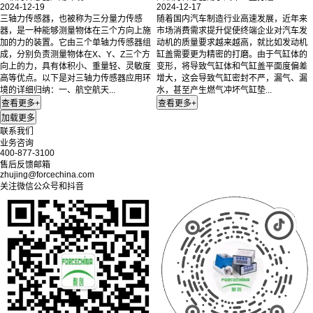
2024-12-19
2024-12-17
三轴力传感器，也被称为三分量力传感
随着国内汽车制造行业高速发展，近年来
器，是一种能够测量物体在三个方向上施
市场消费需求提升促使终端企业对汽车发
加的力的装置。它由三个单轴力传感器组
动机的质量要求越来越高，就比如发动机
成，分别负责测量物体在X、Y、Z三个方
缸盖需要更为精密的打磨。由于气缸体的
向上的力，具有体积小、重量轻、灵敏度
变形，将导致气缸体和气缸盖平面度偏差
高等优点。以下是对三轴力传感器应用环
增大，这会导致气缸密封不严，漏气、漏
境的详细归纳：一、航空航天...
水，甚至产生燃气冲坏气缸垫...
联系我们
业务咨询
400-877-3100
售后反馈邮箱
zhujing@forcechina.com
关注微信公众号和抖音