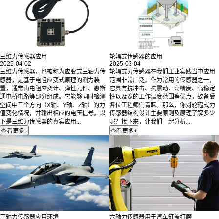
三维力传感器应用
轮辐式传感器的应用
2025-04-02
2025-03-04
三维力传感器，也被称为应变式三轴力传
轮辐式力传感器在我们工业实践当中应用
感器，是基于电阻应变式原理的测力装
范围非常广泛。作为常用的传感器之一，
置，通常由电阻应变计、弹性元件、惠斯
它具有抗冲击、抗震动、高精度、高稳定
通电桥电路等部分组成。它能够同时检测
性以及宽的工作温度范围等优点，故备受
空间中三个方向（X轴、Y轴、Z轴）的力
各位工程师们青睐。那么，你对轮辐式力
值变化情况，并输出相应的电压信号。以
传感器结构设计主要原则及原理了解多少
下是三维力传感器的真实应用...
呢？接下来，让我们一起分析...
三轴力传感器应用环境
六轴力传感器用于汽车缸盖打磨