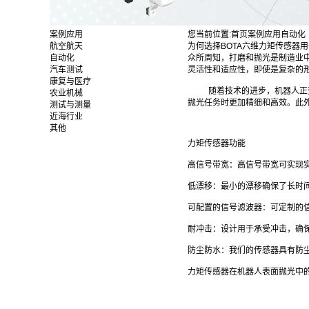
案例应用
您当前位置:
首页
案例应用
自动化
航空航天
为何选择BOTA六维力矩传感器
自动化
众所周知，打磨和抛光是制造业
汽车测试
灵活性和适应性，即使是复杂的
康复与医疗
随着技术的进步，机器人正变得
农业机械
抛光任务时更加精细和高效。此外
测试与测量
近海行业
其他
力矩传感器功能
高信号带宽：高信号带宽可实现
低漂移：最小的漂移确保了长时
可配置的信号滤波器：可定制的
耐冲击：设计用于承受冲击，确
防尘防水：我们的传感器具有防
力矩传感器在机器人表面抛光中