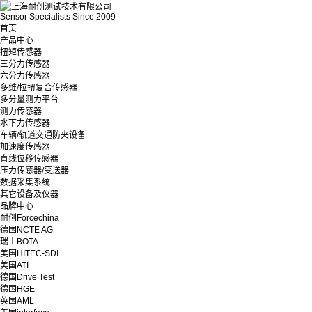
Sensor Specialists Since 2009
首页
产品中心
扭矩传感器
三分力传感器
六分力传感器
多维/拉扭复合传感器
多分量测力平台
测力传感器
水下力传感器
车辆/轨道交通防夹设备
加速度传感器
直线位移传感器
压力传感器/变送器
数据采集系统
其它设备及仪器
品牌中心
耐创Forcechina
德国NCTE AG
瑞士BOTA
美国HITEC-SDI
美国ATI
德国Drive Test
德国HGE
英国AML