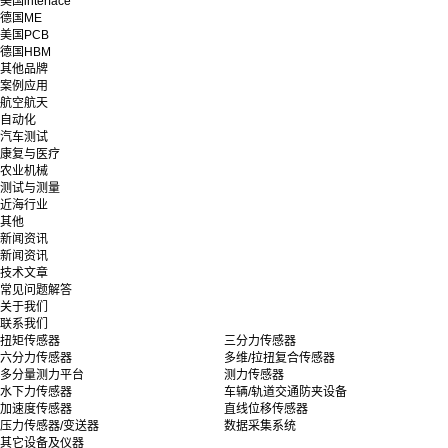
美国interface
德国ME
美国PCB
德国HBM
其他品牌
案例应用
航空航天
自动化
汽车测试
康复与医疗
农业机械
测试与测量
近海行业
其他
新闻资讯
新闻资讯
技术文章
常见问题解答
关于我们
联系我们
扭矩传感器
三分力传感器
六分力传感器
多维/拉扭复合传感器
多分量测力平台
测力传感器
水下力传感器
车辆/轨道交通防夹设备
加速度传感器
直线位移传感器
压力传感器/变送器
数据采集系统
其它设备及仪器