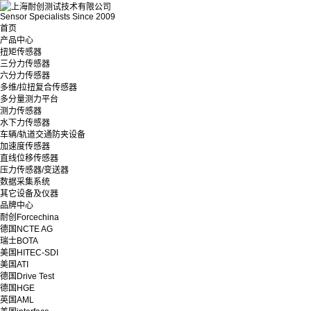
Sensor Specialists Since 2009
首页
产品中心
扭矩传感器
三分力传感器
六分力传感器
多维/拉扭复合传感器
多分量测力平台
测力传感器
水下力传感器
车辆/轨道交通防夹设备
加速度传感器
直线位移传感器
压力传感器/变送器
数据采集系统
其它设备及仪器
品牌中心
耐创Forcechina
德国NCTE AG
瑞士BOTA
美国HITEC-SDI
美国ATI
德国Drive Test
德国HGE
英国AML