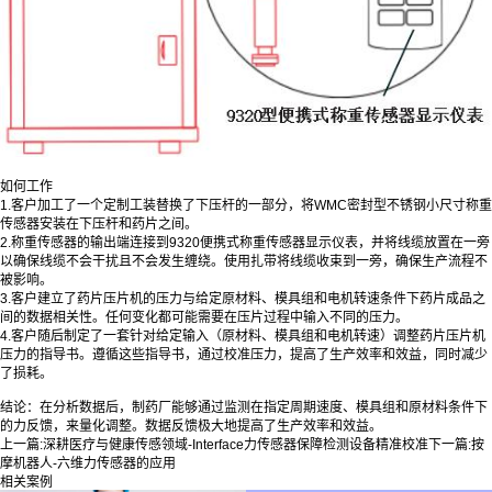
如何工作
1.客户加工了一个定制工装替换了下压杆的一部分，将WMC密封型不锈钢小尺寸称重
传感器安装在下压杆和药片之间。
2.称重传感器的输出端连接到9320便携式称重传感器显示仪表，并将线缆放置在一旁
以确保线缆不会干扰且不会发生缠绕。使用扎带将线缆收束到一旁，确保生产流程不
被影响。
3.客户建立了药片压片机的压力与给定原材料、模具组和电机转速条件下药片成品之
间的数据相关性。任何变化都可能需要在压片过程中输入不同的压力。
4.客户随后制定了一套针对给定输入（原材料、模具组和电机转速）调整药片压片机
压力的指导书。遵循这些指导书，通过校准压力，提高了生产效率和效益，同时减少
了损耗。
结论：在分析数据后，制药厂能够通过监测在指定周期速度、模具组和原材料条件下
的力反馈，来量化调整。数据反馈极大地提高了生产效率和效益。
上一篇:
深耕医疗与健康传感领域-Interface力传感器保障检测设备精准校准
下一篇:
按
摩机器人-六维力传感器的应用
相关案例