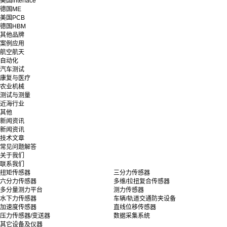
美国interface
德国ME
美国PCB
德国HBM
其他品牌
案例应用
航空航天
自动化
汽车测试
康复与医疗
农业机械
测试与测量
近海行业
其他
新闻资讯
新闻资讯
技术文章
常见问题解答
关于我们
联系我们
扭矩传感器
三分力传感器
六分力传感器
多维/拉扭复合传感器
多分量测力平台
测力传感器
水下力传感器
车辆/轨道交通防夹设备
加速度传感器
直线位移传感器
压力传感器/变送器
数据采集系统
其它设备及仪器