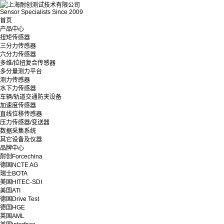
Sensor Specialists Since 2009
首页
产品中心
扭矩传感器
三分力传感器
六分力传感器
多维/拉扭复合传感器
多分量测力平台
测力传感器
水下力传感器
车辆/轨道交通防夹设备
加速度传感器
直线位移传感器
压力传感器/变送器
数据采集系统
其它设备及仪器
品牌中心
耐创Forcechina
德国NCTE AG
瑞士BOTA
美国HITEC-SDI
美国ATI
德国Drive Test
德国HGE
英国AML