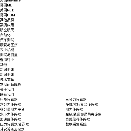
美国interface
德国ME
美国PCB
德国HBM
其他品牌
案例应用
航空航天
自动化
汽车测试
康复与医疗
农业机械
测试与测量
近海行业
其他
新闻资讯
新闻资讯
技术文章
常见问题解答
关于我们
联系我们
扭矩传感器
三分力传感器
六分力传感器
多维/拉扭复合传感器
多分量测力平台
测力传感器
水下力传感器
车辆/轨道交通防夹设备
加速度传感器
直线位移传感器
压力传感器/变送器
数据采集系统
其它设备及仪器