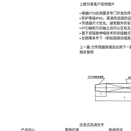
上图为某客户现场图片
• 根据PTO应用要求专门开发
• 防护等级IP65，紧凑而坚固
• 传感器尺寸优化，避免额外的安
• PTO轴和万向轴之间可以实现
• 基于逆磁致伸缩技术的非接触
• 在困难条件下（例如高振动或
上一篇:
力传感器原理及应用
下一
相关案例
应变式风洞天平
产品中心
案例应用
新闻资讯