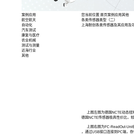
案例应用
您当前位置:
首页
案例应用
其他
航空航天
各类传感器类型（二）
自动化
上海耐创各类传感器及其应用及
汽车测试
康复与医疗
农业机械
测试与测量
近海行业
其他
上图左图为德国NCTE动态扭矩
德国NCTE传感器极具性价比，
上图右图为FC-ReadOut-
，通过USB接口连接到PC端，存