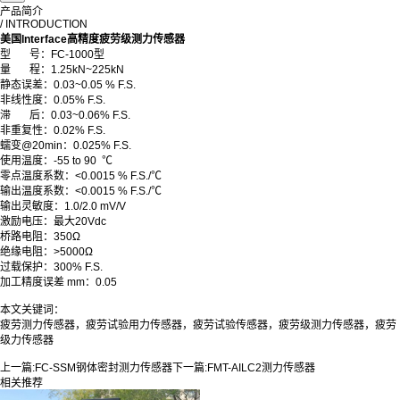
产品简介
/ INTRODUCTION
美国Interface高精度疲劳级测力传感器
型 号：FC-1000型
量 程：1.25kN~225kN
静态误差：0.03~0.05 % F.S.
非线性度：0.05% F.S.
滞 后：0.03~0.06% F.S.
非重复性：0.02% F.S.
蠕变@20min：0.025% F.S.
使用温度：-55 to 90 ℃
零点温度系数：<0.0015 % F.S./℃
输出温度系数：<0.0015 % F.S./℃
输出灵敏度：1.0/2.0 mV/V
激励电压：最大20Vdc
桥路电阻：350Ω
绝缘电阻：>5000Ω
过载保护：300% F.S.
加工精度误差 mm：0.05
本文关键词：
疲劳测力传感器，疲劳试验用力传感器，疲劳试验传感器，疲劳级测力传感器，疲劳
级力传感器
上一篇:
FC-SSM钢体密封测力传感器
下一篇:
FMT-AILC2测力传感器
相关推荐