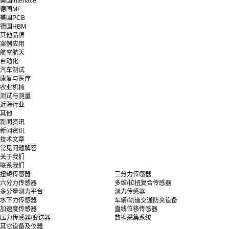
美国interface
德国ME
美国PCB
德国HBM
其他品牌
案例应用
航空航天
自动化
汽车测试
康复与医疗
农业机械
测试与测量
近海行业
其他
新闻资讯
新闻资讯
技术文章
常见问题解答
关于我们
联系我们
扭矩传感器
三分力传感器
六分力传感器
多维/拉扭复合传感器
多分量测力平台
测力传感器
水下力传感器
车辆/轨道交通防夹设备
加速度传感器
直线位移传感器
压力传感器/变送器
数据采集系统
其它设备及仪器