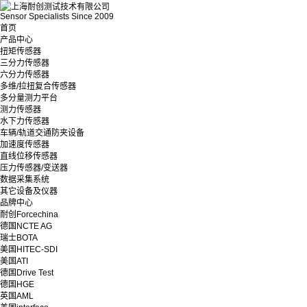
Sensor Specialists Since 2009
首页
产品中心
扭矩传感器
三分力传感器
六分力传感器
多维/拉扭复合传感器
多分量测力平台
测力传感器
水下力传感器
车辆/轨道交通防夹设备
加速度传感器
直线位移传感器
压力传感器/变送器
数据采集系统
其它设备及仪器
品牌中心
耐创Forcechina
德国NCTE AG
瑞士BOTA
美国HITEC-SDI
美国ATI
德国Drive Test
德国HGE
英国AML