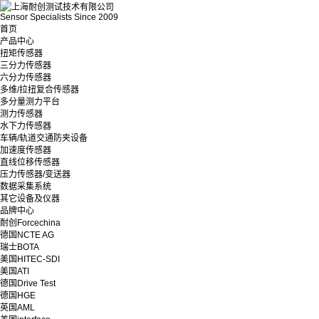
Sensor Specialists Since 2009
首页
产品中心
扭矩传感器
三分力传感器
六分力传感器
多维/拉扭复合传感器
多分量测力平台
测力传感器
水下力传感器
车辆/轨道交通防夹设备
加速度传感器
直线位移传感器
压力传感器/变送器
数据采集系统
其它设备及仪器
品牌中心
耐创Forcechina
德国NCTE AG
瑞士BOTA
美国HITEC-SDI
美国ATI
德国Drive Test
德国HGE
英国AML