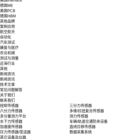
美国interface
德国ME
美国PCB
德国HBM
其他品牌
案例应用
航空航天
自动化
汽车测试
康复与医疗
农业机械
测试与测量
近海行业
其他
新闻资讯
新闻资讯
技术文章
常见问题解答
关于我们
联系我们
扭矩传感器
三分力传感器
六分力传感器
多维/拉扭复合传感器
多分量测力平台
测力传感器
水下力传感器
车辆/轨道交通防夹设备
加速度传感器
直线位移传感器
压力传感器/变送器
数据采集系统
其它设备及仪器