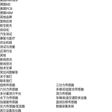
美国interface
德国ME
美国PCB
德国HBM
其他品牌
案例应用
航空航天
自动化
汽车测试
康复与医疗
农业机械
测试与测量
近海行业
其他
新闻资讯
新闻资讯
技术文章
常见问题解答
关于我们
联系我们
扭矩传感器
三分力传感器
六分力传感器
多维/拉扭复合传感器
多分量测力平台
测力传感器
水下力传感器
车辆/轨道交通防夹设备
加速度传感器
直线位移传感器
压力传感器/变送器
数据采集系统
其它设备及仪器