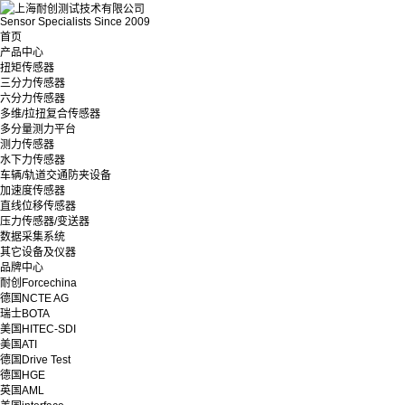
Sensor Specialists Since 2009
首页
产品中心
扭矩传感器
三分力传感器
六分力传感器
多维/拉扭复合传感器
多分量测力平台
测力传感器
水下力传感器
车辆/轨道交通防夹设备
加速度传感器
直线位移传感器
压力传感器/变送器
数据采集系统
其它设备及仪器
品牌中心
耐创Forcechina
德国NCTE AG
瑞士BOTA
美国HITEC-SDI
美国ATI
德国Drive Test
德国HGE
英国AML