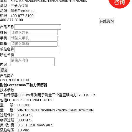
量程：50N/100N/200N/500N/1kN/2kN/5kN/10kN/25kN
类型：三分力传感
品牌：耐创Forcechina
热线：400-877-3100
400-877-3100
产品名称
姓名：
手机：
邮箱：
单位名称
所在省份
内容：
产品简介
/ INTRODUCTION
耐创Forcechina三轴力传感器
技术参数：
三轴传感器FC3Dxx系列用于测量三个垂直轴向力Fx、Fy、Fz
包括FC3D60/FC3D120/FC3D160
型 号：FC3D80
量 程：50N/100N
/
200N
/
500N
/
1kN
/
2kN
/
5kN
/
10kN
/
25kN
过载保护：150%FS
临界过载：300%FS
灵 敏 度：0.5...1...2.0 mV/V@FS
激励电压：10 Vdc