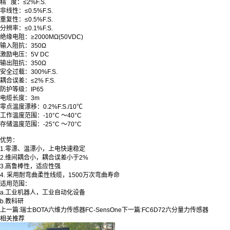
精 度
：
≤2%F.S.
非线性
：
≤0.5%F.S.
重复性
：
≤0.5%F.S.
分辨率
：
≤0.1%F.S.
绝缘电阻
：
≥2000MΩ(50VDC)
输入阻抗
：
350Ω
激励电压
：
5V DC
输出阻抗
：
350Ω
安全过载
：
300%F.S.
耦合误差
：
≤2% F.S.
防护等级
：
IP65
电缆长度
：
3m
零点温度漂移
：
0.2%F.S./10℃
工作温度范围
：
-10°C ～40°C
存储温度范围
：
-25°C ～70°C
优势：
1.零漂、温漂小，上电快速稳定
2.维间耦合小，耦合误差小于2%
3.高鲁棒性，适应性强
4. 采用耐弯曲柔性线缆，1500万次弯曲寿命
适用范围：
a.工业机器人，工业自动化设备
b.教科研
上一篇:
瑞士BOTA六维力传感器FC-SensOne
下一篇:
FC6D72六分量力传感器
相关推荐