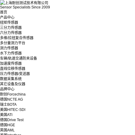
Sensor Specialists Since 2009
首页
产品中心
扭矩传感器
三分力传感器
六分力传感器
多维/拉扭复合传感器
多分量测力平台
测力传感器
水下力传感器
车辆/轨道交通防夹设备
加速度传感器
直线位移传感器
压力传感器/变送器
数据采集系统
其它设备及仪器
品牌中心
耐创Forcechina
德国NCTE AG
瑞士BOTA
美国HITEC-SDI
美国ATI
德国Drive Test
德国HGE
英国AML