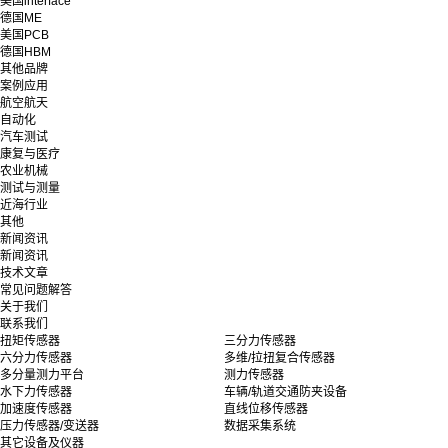
美国interface
德国ME
美国PCB
德国HBM
其他品牌
案例应用
航空航天
自动化
汽车测试
康复与医疗
农业机械
测试与测量
近海行业
其他
新闻资讯
新闻资讯
技术文章
常见问题解答
关于我们
联系我们
扭矩传感器
三分力传感器
六分力传感器
多维/拉扭复合传感器
多分量测力平台
测力传感器
水下力传感器
车辆/轨道交通防夹设备
加速度传感器
直线位移传感器
压力传感器/变送器
数据采集系统
其它设备及仪器