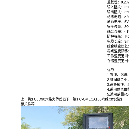
重复性
：
0.2%
输入阻抗
：
35
输出阻抗
：
35
绝缘电阻
：
≥2
激励电压
：
5V
安全过载
：
30
耦合误差
：
<1
防护等级
：
IP
电缆长度
：
3
综合精度误差
零点温度漂移
工作温度范围
存储温度范围
优势：
1.零漂、温
2.维间耦合小
3.高鲁棒性，
4.采用耐弯曲
5.适用范围F
上一篇:
FC6D90六维力传感器
下一篇:
FC-OMEGA160六维力传感器
相关推荐