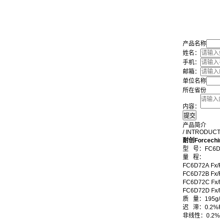
产品名称
姓名：
手机：
邮箱：
单位名称
所在省份
内容：
产品简介
/ INTRODUC
耐创Forcec
型
号：FC6D
量
程：
FC6D72A Fx
FC6D72B Fx
FC6D72C Fx/
FC6D72D Fx
质 量：195g/
迟 滞
：
0.2%F
非线性
：
0.2%