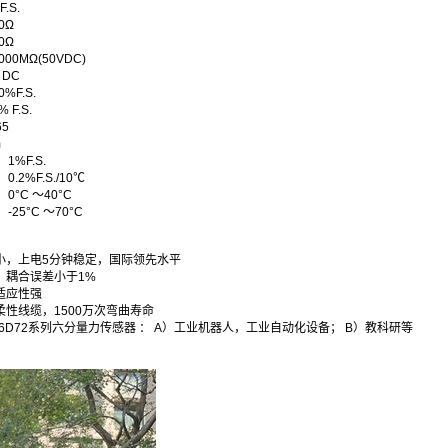
F.S.
0Ω
0Ω
000MΩ(50VDC)
 DC
0%F.S.
% F.S.
65
m
：
1%F.S.
：
0.2%F.S./10℃
：
0°C ～40°C
：
-25°C ～70°C
漂小，上电5分钟稳定，国际领先水平
，耦合误差小于1%
适应性强
柔性线缆，1500万次弯曲寿命
C6D72系列六分量力传感器 ： A）工业机器人，工业自动化设备； B）教科研等