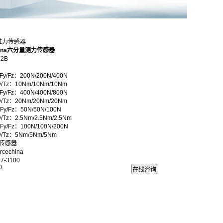
六维力传感器
hina六分量测力传感器
2B
/Fy/Fz：200N/200N/400N
Ty/Tz：10Nm/10Nm/10Nm
/Fy/Fz：400N/400N/800N
Ty/Tz：20Nm/20Nm/20Nm
/Fy/Fz：50N/50N/100N
Ty/Tz：2.5Nm/2.5Nm/2.5Nm
/Fy/Fz：100N/100N/200N
Ty/Tz：5Nm/5Nm/5Nm
传感器
echina
7-3100
0