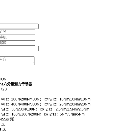
TION
hina六分量测力传感器
72B
/Fy/Fz：200N/200N/400N；Tx/Ty/Tz：10Nm/10Nm/10Nm
/Fy/Fz：400N/400N/800N；Tx/Ty/Tz：20Nm/20Nm/20Nm
Fy/Fz：50N/50N/100N；Tx/Ty/Tz：2.5Nm/2.5Nm/2.5Nm
/Fy/Fz：100N/100N/200N；Tx/Ty/Tz：5Nm/5Nm/5Nm
455g(钢）
.S.
F.S.