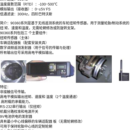
温度度数范围（RTD）：-100~500℃
模拟输出（接收器）：0~±5V FS
低通滤波：300Hz，四阶巴特沃斯
简介：90360系列是基于无线遥测系统的车轮扭矩传感器，用于测量轮胎/制动系统的
扭 矩、速度和温度，无需轮辋修改或防旋转支架。
90360系列包括三 个主要组件：
扭矩传感器（主体）
车辆适配器板（配套安装夹具）
数字调频遥测发射器（用于信号的传输与处理）
所有输出信号采用高电平模拟输出。
特征：
非接触信号传输。
高电平模拟输出扭矩、速度和 温度（2个温度通道）
高附载的承载能力。
RS-232串行输出（仅扭矩）
机载分路校准和电源开关
9V电池供电的发射器
具有最小中心线偏移的车辆适配器 板（无需轮辋修改）
可用于保持轮胎中心线的定制轮辋