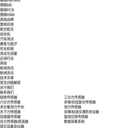
美国interface
德国ME
美国PCB
德国HBM
其他品牌
案例应用
航空航天
自动化
汽车测试
康复与医疗
农业机械
测试与测量
近海行业
其他
新闻资讯
新闻资讯
技术文章
常见问题解答
关于我们
联系我们
扭矩传感器
三分力传感器
六分力传感器
多维/拉扭复合传感器
多分量测力平台
测力传感器
水下力传感器
车辆/轨道交通防夹设备
加速度传感器
直线位移传感器
压力传感器/变送器
数据采集系统
其它设备及仪器