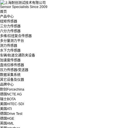
Sensor Specialists Since 2009
首页
产品中心
扭矩传感器
三分力传感器
六分力传感器
多维/拉扭复合传感器
多分量测力平台
测力传感器
水下力传感器
车辆/轨道交通防夹设备
加速度传感器
直线位移传感器
压力传感器/变送器
数据采集系统
其它设备及仪器
品牌中心
耐创Forcechina
德国NCTE AG
瑞士BOTA
美国HITEC-SDI
美国ATI
德国Drive Test
德国HGE
英国AML