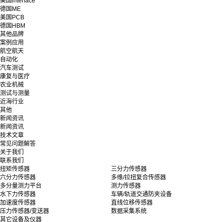
美国interface
德国ME
美国PCB
德国HBM
其他品牌
案例应用
航空航天
自动化
汽车测试
康复与医疗
农业机械
测试与测量
近海行业
其他
新闻资讯
新闻资讯
技术文章
常见问题解答
关于我们
联系我们
扭矩传感器
三分力传感器
六分力传感器
多维/拉扭复合传感器
多分量测力平台
测力传感器
水下力传感器
车辆/轨道交通防夹设备
加速度传感器
直线位移传感器
压力传感器/变送器
数据采集系统
其它设备及仪器