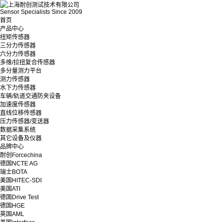
Sensor Specialists Since 2009
首页
产品中心
扭矩传感器
三分力传感器
六分力传感器
多维/拉扭复合传感器
多分量测力平台
测力传感器
水下力传感器
车辆/轨道交通防夹设备
加速度传感器
直线位移传感器
压力传感器/变送器
数据采集系统
其它设备及仪器
品牌中心
耐创Forcechina
德国NCTE AG
瑞士BOTA
美国HITEC-SDI
美国ATI
德国Drive Test
德国HGE
英国AML