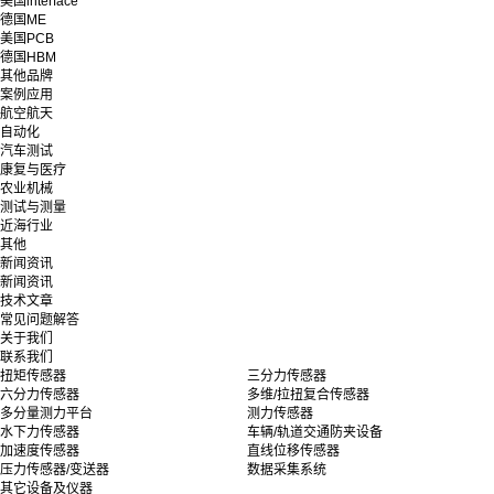
美国interface
德国ME
美国PCB
德国HBM
其他品牌
案例应用
航空航天
自动化
汽车测试
康复与医疗
农业机械
测试与测量
近海行业
其他
新闻资讯
新闻资讯
技术文章
常见问题解答
关于我们
联系我们
扭矩传感器
三分力传感器
六分力传感器
多维/拉扭复合传感器
多分量测力平台
测力传感器
水下力传感器
车辆/轨道交通防夹设备
加速度传感器
直线位移传感器
压力传感器/变送器
数据采集系统
其它设备及仪器