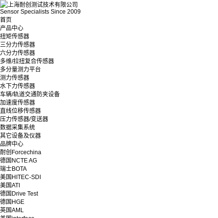
Sensor Specialists Since 2009
首页
产品中心
扭矩传感器
三分力传感器
六分力传感器
多维/拉扭复合传感器
多分量测力平台
测力传感器
水下力传感器
车辆/轨道交通防夹设备
加速度传感器
直线位移传感器
压力传感器/变送器
数据采集系统
其它设备及仪器
品牌中心
耐创Forcechina
德国NCTE AG
瑞士BOTA
美国HITEC-SDI
美国ATI
德国Drive Test
德国HGE
英国AML