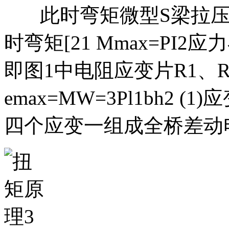
此时弯矩微型S梁拉压
时弯矩[21 Mmax=P
即图1中电阻应变片R1、R
emax=MW=3Pl1bh2 (1)应
四个应变一组成全桥差动