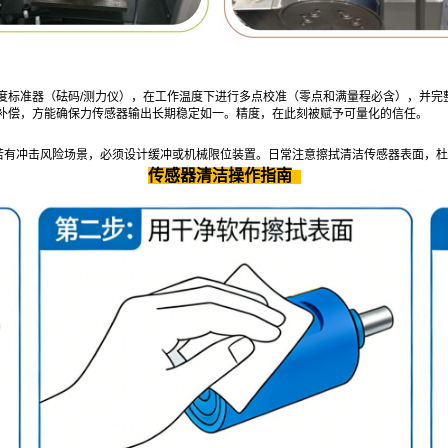
度标准器（砝码/测力仪），在工作温度下进行多点校准（零点和满量程必含），并完
补偿，方能确保力传感器输出长期稳定如一。精度，在此刻被赋予可量化的信任。
。若有冲击风险场景，必须设计缓冲或机械限位装置。日常注意擦拭清洁传感器表面，
传感器清洁操作指南