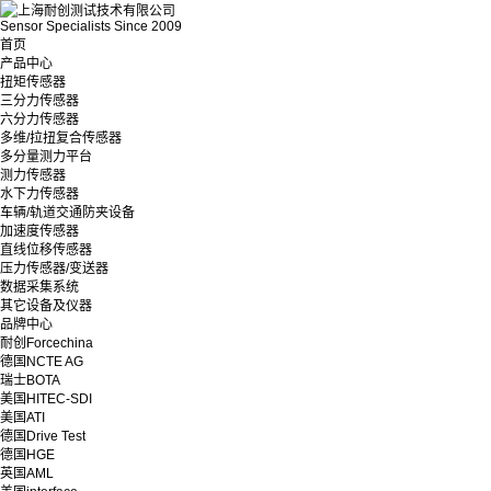
Sensor Specialists Since 2009
首页
产品中心
扭矩传感器
三分力传感器
六分力传感器
多维/拉扭复合传感器
多分量测力平台
测力传感器
水下力传感器
车辆/轨道交通防夹设备
加速度传感器
直线位移传感器
压力传感器/变送器
数据采集系统
其它设备及仪器
品牌中心
耐创Forcechina
德国NCTE AG
瑞士BOTA
美国HITEC-SDI
美国ATI
德国Drive Test
德国HGE
英国AML