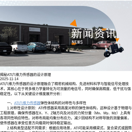
揭秘ATI六维力传感器的设计原理
2025-11-14
ATI六维力传感器的设计原理融合了精密机械结构、先进材料科学与智能信号处理技
术，其核心在于将多维力学量转化为可测量的电信号，同时确保高精度、低干扰与强
稳定性。以下从关键设计维度展开分析：
一、
ATI六维力传感器
弹性体结构的对称性与多样性
1.对称性设计原则：ATI传感器采用高度对称的弹性体结构，这种设计基于物理与
工程原理，确保传感器在X、Y、Z轴方向及对应的力矩分量（Mx、My、Mz）上具有
各项同性响应特性。对称布局能均衡分布应力，减少因结构不对称导致的测量偏差，
使传感器在承受任意方向载荷时保持稳定输出。
2.结构类型适配不同需求：根据应用场景，ATI可能采用横梁式、复合梁式或圆筒