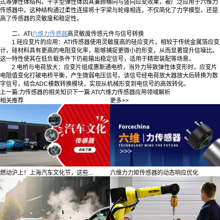
式等弹性体结构。十字型弹性体因其兼顾横向与竖向应变效果，被广泛应用于六维力
传感器中。这种结构通过柔性连接将十字梁与轮缘相连，不仅简化了力学模型，还提
高了传感器的灵敏度和稳定性。
二、ATI
六维力传感器
高灵敏度传感元件与信号转换
1.硅应变片的应用：ATI传感器使用灵敏度高的硅应变片，相较于传统金属箔应变
计，硅材料具有更高的电阻变化率，能够捕捉更微小的形变，从而显著提升信噪比。
这一特性使其在低负载条件下仍能输出稳定信号，适用于精密装配等场景。
2.电桥与电荷放大：应变片组成惠斯通电桥，当外力导致弹性体变形时，应变片
电阻值变化打破电桥平衡，产生微弱电压信号。该信号经电荷放大器放大后转换为数
字信号，结合ADC模数转换模块，实现从机械形变到电信号的高效转化。
上一篇:
力传感器的相关知识
下一篇:
ATI六维力传感器应用领域解析
相关推荐
更多>>
燃动沪上！上海汽车文化节，这些...
六维力力矩传感器的动态响应优化