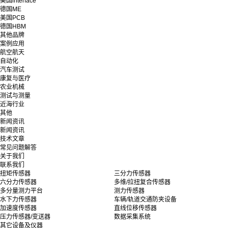
美国interface
德国ME
美国PCB
德国HBM
其他品牌
案例应用
航空航天
自动化
汽车测试
康复与医疗
农业机械
测试与测量
近海行业
其他
新闻资讯
新闻资讯
技术文章
常见问题解答
关于我们
联系我们
扭矩传感器
三分力传感器
六分力传感器
多维/拉扭复合传感器
多分量测力平台
测力传感器
水下力传感器
车辆/轨道交通防夹设备
加速度传感器
直线位移传感器
压力传感器/变送器
数据采集系统
其它设备及仪器