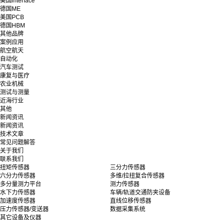
美国interface
德国ME
美国PCB
德国HBM
其他品牌
案例应用
航空航天
自动化
汽车测试
康复与医疗
农业机械
测试与测量
近海行业
其他
新闻资讯
新闻资讯
技术文章
常见问题解答
关于我们
联系我们
扭矩传感器
三分力传感器
六分力传感器
多维/拉扭复合传感器
多分量测力平台
测力传感器
水下力传感器
车辆/轨道交通防夹设备
加速度传感器
直线位移传感器
压力传感器/变送器
数据采集系统
其它设备及仪器