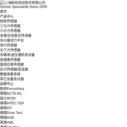
Sensor Specialists Since 2009
首页
产品中心
扭矩传感器
三分力传感器
六分力传感器
多维/拉扭复合传感器
多分量测力平台
测力传感器
水下力传感器
车辆/轨道交通防夹设备
加速度传感器
直线位移传感器
压力传感器/变送器
数据采集系统
其它设备及仪器
品牌中心
耐创Forcechina
德国NCTE AG
瑞士BOTA
美国HITEC-SDI
美国ATI
德国Drive Test
德国HGE
英国AML