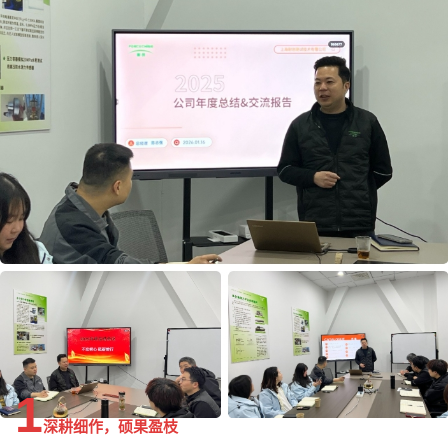
1
深耕细作，硕果盈枝