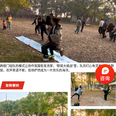
跨部门组队的模式让协作氛围愈发浓厚；“默契大挑战”里，队员们心有灵犀、配合默
契，欢声笑语不断，现场俨然成为一片欢乐的海洋。