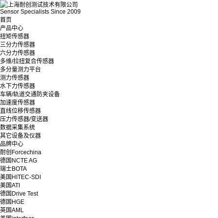
Sensor Specialists Since 2009
首页
产品中心
扭矩传感器
三分力传感器
六分力传感器
多维/拉扭复合传感器
多分量测力平台
测力传感器
水下力传感器
车辆/轨道交通防夹设备
加速度传感器
直线位移传感器
压力传感器/变送器
数据采集系统
其它设备及仪器
品牌中心
耐创Forcechina
德国NCTE AG
瑞士BOTA
美国HITEC-SDI
美国ATI
德国Drive Test
德国HGE
英国AML