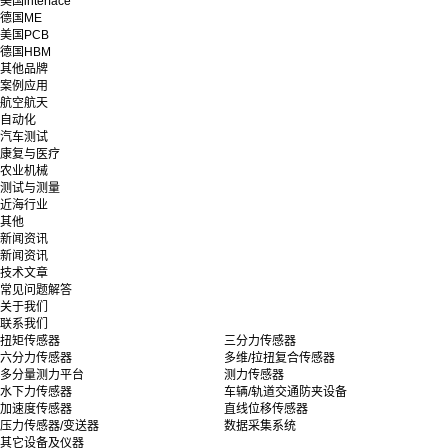
美国interface
德国ME
美国PCB
德国HBM
其他品牌
案例应用
航空航天
自动化
汽车测试
康复与医疗
农业机械
测试与测量
近海行业
其他
新闻资讯
新闻资讯
技术文章
常见问题解答
关于我们
联系我们
扭矩传感器
三分力传感器
六分力传感器
多维/拉扭复合传感器
多分量测力平台
测力传感器
水下力传感器
车辆/轨道交通防夹设备
加速度传感器
直线位移传感器
压力传感器/变送器
数据采集系统
其它设备及仪器