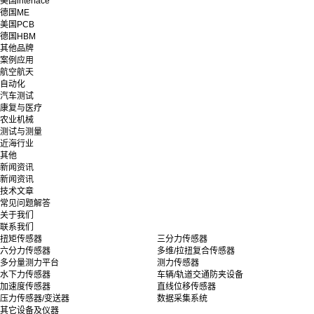
美国interface
德国ME
美国PCB
德国HBM
其他品牌
案例应用
航空航天
自动化
汽车测试
康复与医疗
农业机械
测试与测量
近海行业
其他
新闻资讯
新闻资讯
技术文章
常见问题解答
关于我们
联系我们
扭矩传感器
三分力传感器
六分力传感器
多维/拉扭复合传感器
多分量测力平台
测力传感器
水下力传感器
车辆/轨道交通防夹设备
加速度传感器
直线位移传感器
压力传感器/变送器
数据采集系统
其它设备及仪器