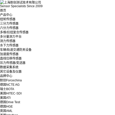
Sensor Specialists Since 2009
首页
产品中心
扭矩传感器
三分力传感器
六分力传感器
多维/拉扭复合传感器
多分量测力平台
测力传感器
水下力传感器
车辆/轨道交通防夹设备
加速度传感器
直线位移传感器
压力传感器/变送器
数据采集系统
其它设备及仪器
品牌中心
耐创Forcechina
德国NCTE AG
瑞士BOTA
美国HITEC-SDI
美国ATI
德国Drive Test
德国HGE
英国AML