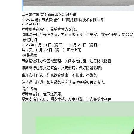
您当前位置:
首页
新闻资讯
新闻资讯
2026 年端午节放假通知-上海耐创测试技术有限公司
2026-06-16
粽叶飘香迎端午，艾草青青寄安康。
值此端午佳节来临之际，为让大家度过一个平安、愉快的假期，结合实际情
-放假时间
2026 年 6 月 19 日（周五）— 6 月 21 日（周日）
共 3 天，6 月 22 日（周一）正常上班
-温馨提示
节前请做好办公区域整理、关闭水电门窗，注意防火防盗；
假期出行注意交通安全，文明游玩，做好防暑防晒；
合理安排作息，注意饮食健康，不扎堆、不聚集；
保持通讯畅通，如有紧急事宜请及时联系相关负责人。
-端午祝福
粽叶裹吉祥，佳节送安康。
愿大家端午安康，阖家幸福，万事顺遂，平安喜乐常相伴！