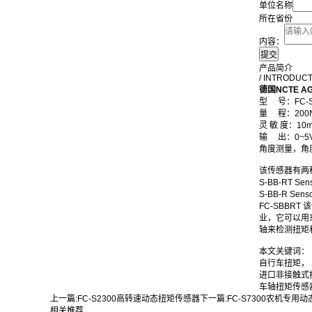
单位名称
所在省份
内容：
产品简介
/ INTRODUC
德国NCTE 
型 号：FC-S
量 程：200
灵 敏 度：10m
输 出：0~5
角度测量，角
该传感器有两
S-BB-RT Sens
S-BB-R Senso
FC-SBB
业，它可以用
轴来检测扭矩
本文关键词：
自行车扭矩，
进口非接触式
车轴扭矩传感
上一篇:
FC-S2300高转速动态扭矩传感器
下一篇:
FC-S7300农机专用
相关推荐