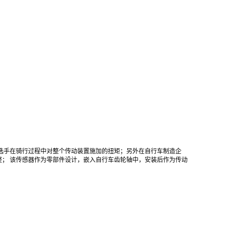
监测选手在骑行过程中对整个传动装置施加的扭矩；另外在自行车制造企
； 该传感器作为零部件设计，嵌入自行车齿轮轴中，安装后作为传动