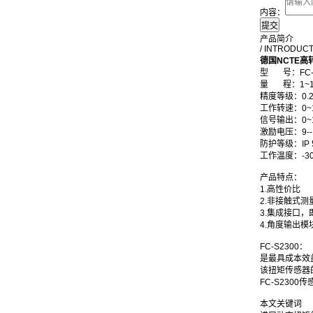
内容：
产品简介
/ INTRODUC
德国NCTE
型 号：FC-S
量 程：1~1
精度等级：0.2
工作转速：0~1
信号输出：0~10
激励电压：9--
防护等级：IP 
工作温度：-30
产品特点：
1.高性价比
2.非接触式测
3.集成接口，
4.角度输出模
FC-S2300：
是最具成本效
该扭矩传感器
FC-S230
本文关键词