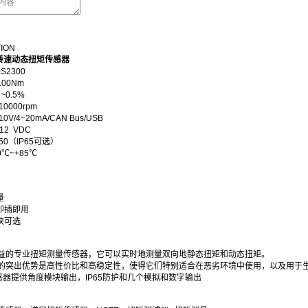
TION
高转速动态扭矩传感器
2300
00Nm
~0.5%
0000rpm
V/4~20mA/CAN Bus/USB
12 VDC
50（IP65可选）
℃~+85℃
量
即插即用
块可选
益的专业扭矩测量传感器，它可以实时地测量双向地静态扭矩和动态扭矩。
的突出优势是高性价比和高稳定性，使得它们特别适合在恶劣环境中使用，以及用于
0传感器提供角度模块输出，IP65防护和几个模拟和数字输出