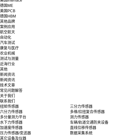
美国interface
德国ME
美国PCB
德国HBM
其他品牌
案例应用
航空航天
自动化
汽车测试
康复与医疗
农业机械
测试与测量
近海行业
其他
新闻资讯
新闻资讯
技术文章
常见问题解答
关于我们
联系我们
扭矩传感器
三分力传感器
六分力传感器
多维/拉扭复合传感器
多分量测力平台
测力传感器
水下力传感器
车辆/轨道交通防夹设备
加速度传感器
直线位移传感器
压力传感器/变送器
数据采集系统
其它设备及仪器