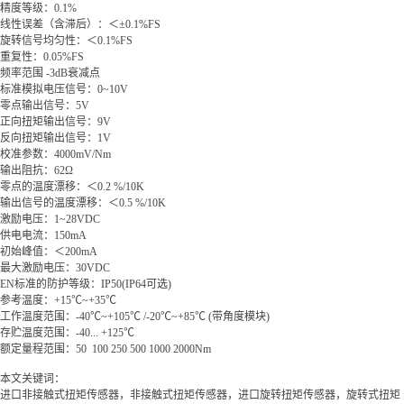
精度等级：0.1%
线性误差（含滞后）：＜±0.1
%FS
旋转信号均匀性：＜0.1
%FS
重复性：0.05
%FS
频率范围 -3dB衰减点
标准模拟电压信号：0~10
V
零点输出信号：5
V
正向扭矩输出信号：9
V
反向扭矩输出信号：1
V
校准参数：4000mV/Nm
输出阻抗：62
Ω
零点的温度漂移：＜0.2
%/10K
输出信号的温度漂移：＜0.5
%/10K
激励电压：1~28
VDC
供电电流：150
mA
初始峰值：＜200
mA
最大激励电压：30VDC
EN标准的防护等级：IP50(IP64可选)
参考温度：+15℃~+35℃
工作温度范围：-40
℃~
+105
℃
/-20
℃~
+85
℃
(带角度模块)
存贮温度范围：-40... +125
℃
额定量程范围：50 100 250 500 1000 2000
Nm
本文关键词：
进口非接触式扭矩传感器，非接触式扭矩传感器，进口旋转扭矩传感器，旋转式扭矩