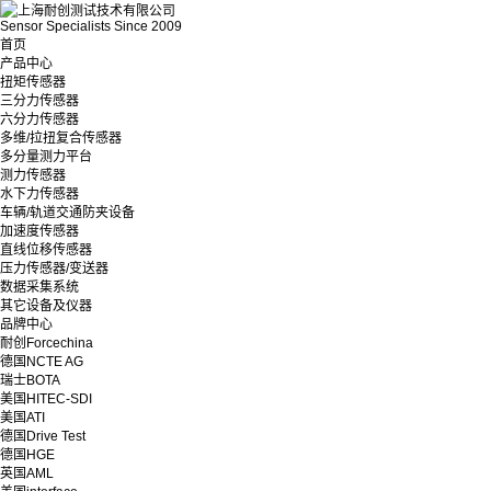
Sensor Specialists Since 2009
首页
产品中心
扭矩传感器
三分力传感器
六分力传感器
多维/拉扭复合传感器
多分量测力平台
测力传感器
水下力传感器
车辆/轨道交通防夹设备
加速度传感器
直线位移传感器
压力传感器/变送器
数据采集系统
其它设备及仪器
品牌中心
耐创Forcechina
德国NCTE AG
瑞士BOTA
美国HITEC-SDI
美国ATI
德国Drive Test
德国HGE
英国AML