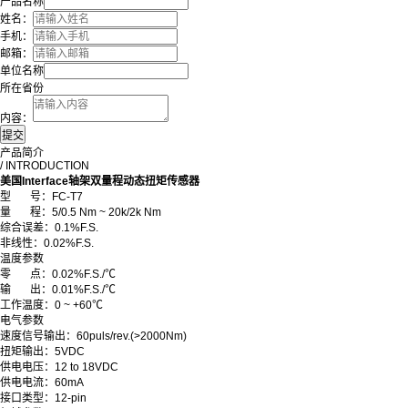
产品名称
姓名：
手机：
邮箱：
单位名称
所在省份
内容：
产品简介
/ INTRODUCTION
美国Interface轴架双量程动态扭矩传感器
型 号：FC-T7
量 程：5/0.5 Nm ~ 20k/2k Nm
综合误差：0.1%F.S.
非线性：0.02%F.S.
温度参数
零 点：0.02%F.S./℃
输 出：0.01%F.S./℃
工作温度：0 ~ +60℃
电气参数
速度信号输出：60puls/rev.(>2000Nm)
扭矩输出：5VDC
供电电压：12 to 18VDC
供电电流：60mA
接口类型：12-pin