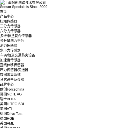
Sensor Specialists Since 2009
首页
产品中心
扭矩传感器
三分力传感器
六分力传感器
多维/拉扭复合传感器
多分量测力平台
测力传感器
水下力传感器
车辆/轨道交通防夹设备
加速度传感器
直线位移传感器
压力传感器/变送器
数据采集系统
其它设备及仪器
品牌中心
耐创Forcechina
德国NCTE AG
瑞士BOTA
美国HITEC-SDI
美国ATI
德国Drive Test
德国HGE
英国AML