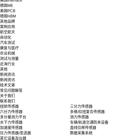
美国interface
德国ME
美国PCB
德国HBM
其他品牌
案例应用
航空航天
自动化
汽车测试
康复与医疗
农业机械
测试与测量
近海行业
其他
新闻资讯
新闻资讯
技术文章
常见问题解答
关于我们
联系我们
扭矩传感器
三分力传感器
六分力传感器
多维/拉扭复合传感器
多分量测力平台
测力传感器
水下力传感器
车辆/轨道交通防夹设备
加速度传感器
直线位移传感器
压力传感器/变送器
数据采集系统
其它设备及仪器