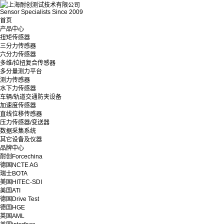
Sensor Specialists Since 2009
首页
产品中心
扭矩传感器
三分力传感器
六分力传感器
多维/拉扭复合传感器
多分量测力平台
测力传感器
水下力传感器
车辆/轨道交通防夹设备
加速度传感器
直线位移传感器
压力传感器/变送器
数据采集系统
其它设备及仪器
品牌中心
耐创Forcechina
德国NCTE AG
瑞士BOTA
美国HITEC-SDI
美国ATI
德国Drive Test
德国HGE
英国AML