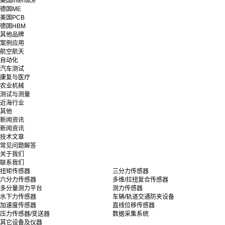
美国interface
德国ME
美国PCB
德国HBM
其他品牌
案例应用
航空航天
自动化
汽车测试
康复与医疗
农业机械
测试与测量
近海行业
其他
新闻资讯
新闻资讯
技术文章
常见问题解答
关于我们
联系我们
扭矩传感器
三分力传感器
六分力传感器
多维/拉扭复合传感器
多分量测力平台
测力传感器
水下力传感器
车辆/轨道交通防夹设备
加速度传感器
直线位移传感器
压力传感器/变送器
数据采集系统
其它设备及仪器