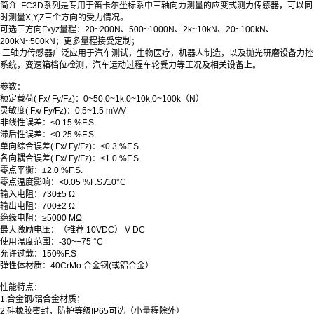
简介: FC3D系列是专用于笛卡尔坐标系中三轴向力测量的应变式测力传感器，可以同
时测量X,Y,Z三个方向的受力情况。
可选三方向Fxyz量程：20~200N、500~1000N、2k~10kN、20~100kN、
200kN~500kN；更多量程接受定制；
三轴力传感器广泛应用于汽车测试，生物医疗，机器人制造，以及抛光研磨设备力控
系统，变速箱档位检测，汽车运动过程车轮受力等工况及相关设备上。
参数：
额定载荷( Fx/ Fy/Fz)：0~50,0~1k,0~10k,0~100k（N）
灵敏度( Fx/ Fy/Fz)：0.5~1.5 mV/V
非线性误差：<0.15 %F.S.
滞后性误差
：
<0.25 %F.S.
单向综合误差( Fx/ Fy/Fz)
：
<0.3 %F.S.
各向耦合误差( Fx/ Fy/Fz)
：
<1.0 %F.S.
零点平衡
：
±2.0 %F.S.
零点温度影响
：
<0.05 %F.S./10°C
输入电阻
：
730±5 Ω
输出电阻
：
700±2 Ω
绝缘电阻
：
≥5000 MΩ
最大激励电压
：
（推荐 10VDC） V DC
使用温度范围
：
-30~+75 °C
允许过载
：
150%F.S
弹性体材质
：
40CrMo 合金钢(或铝合金）
性能特点：
1.合金钢/铝合金材质；
2.硅橡胶密封，防护等级IP65可选（小量程除外）