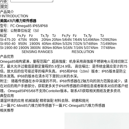
内容：
产品简介
/ INTRODUCTION
美国ATI六维力矩传感器
型号：FC-Omega85 IP65/IP68
量程：公制单位标定（SI）
标定 Fx,Fy Fz Tx,Ty Tz Fx,Fy Fz Tx,Ty Tz
SI-475-20 475N 950N 20Nm 20Nm 5/64N 7/64N 5/1496Nm 7/2992Nm
SI-950-40 950N 1900N 40Nm 40Nm 5/32N 7/32N 5/748Nm 7/1496Nm
SI-1900-80 1900N 3800N 80Nm 80Nm 5/16N 7/16N 5/374Nm 7/748Nm
SENSING RANGES RESOLUTION
产品优势
Omega85结构紧凑，量程范围广. 超高强度：机身采用高强度不锈钢电火花线切割工
艺，最大允许过载值是额定量程的5.9至24.9倍。 高信噪比：是传统金属应变计的75
倍。放大后的信号接近零的噪声失真。 IP65和IP68（10m）版本：IP65版本是防尘
防水泼溅。IP68的版本在清水可下潜到10米的水深。
附注： 随着传感器在水中深度的不同，IP68传感器在Z轴方向的测力范围会减少，请
在对应的用户手册部分，获取更多关于IP68传感器的详细信息或者联系对应的客户经
理。 Omega85IP65/68不支持Contoller版本。联系ATI获取相关图纸及更多资讯
典型应用
潮湿环境的应用 机械装配 精密装配 材料去除、研磨和抛光
上一篇:
FC-Mini85六维力矩传感器
下一篇:
FC-Omega85六维力传感器
相关推荐