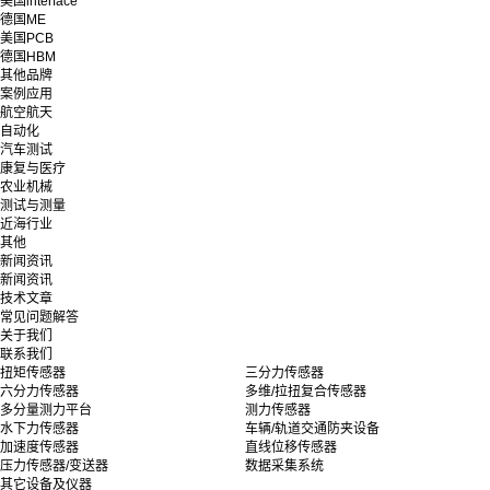
美国interface
德国ME
美国PCB
德国HBM
其他品牌
案例应用
航空航天
自动化
汽车测试
康复与医疗
农业机械
测试与测量
近海行业
其他
新闻资讯
新闻资讯
技术文章
常见问题解答
关于我们
联系我们
扭矩传感器
三分力传感器
六分力传感器
多维/拉扭复合传感器
多分量测力平台
测力传感器
水下力传感器
车辆/轨道交通防夹设备
加速度传感器
直线位移传感器
压力传感器/变送器
数据采集系统
其它设备及仪器