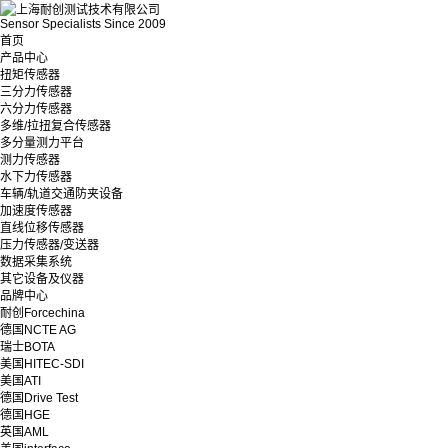
Sensor Specialists Since 2009
首页
产品中心
扭矩传感器
三分力传感器
六分力传感器
多维/拉扭复合传感器
多分量测力平台
测力传感器
水下力传感器
车辆/轨道交通防夹设备
加速度传感器
直线位移传感器
压力传感器/变送器
数据采集系统
其它设备及仪器
品牌中心
耐创Forcechina
德国NCTE AG
瑞士BOTA
美国HITEC-SDI
美国ATI
德国Drive Test
德国HGE
英国AML