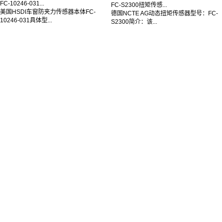
FC-10246-031...
FC-S2300扭矩传感...
美国HSDI车窗防夹力传感器本体FC-
德国NCTE AG动态扭矩传感器型号：FC-
10246-031具体型...
S2300简介：该...
联系我们
业务咨询
400-877-3100
售后反馈邮箱
zhujing@forcechina.com
关注微信公众号和抖音
© 2025 上海耐创测试技术有限公司
沪ICP备13007670号-3
Sitemap
友情链接：