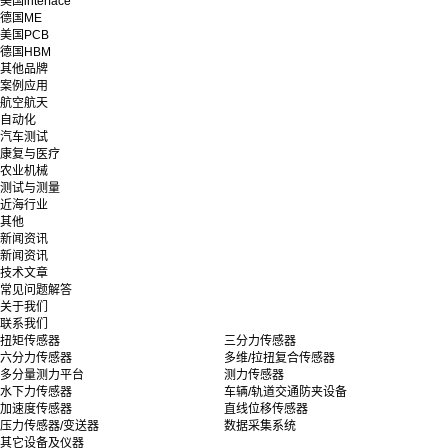
美国interface
德国ME
美国PCB
德国HBM
其他品牌
案例应用
航空航天
自动化
汽车测试
康复与医疗
农业机械
测试与测量
近海行业
其他
新闻资讯
新闻资讯
技术文章
常见问题解答
关于我们
联系我们
扭矩传感器
三分力传感器
六分力传感器
多维/拉扭复合传感器
多分量测力平台
测力传感器
水下力传感器
车辆/轨道交通防夹设备
加速度传感器
直线位移传感器
压力传感器/变送器
数据采集系统
其它设备及仪器