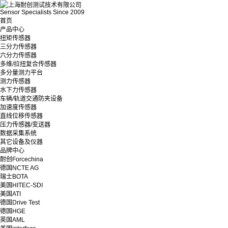
Sensor Specialists Since 2009
首页
产品中心
扭矩传感器
三分力传感器
六分力传感器
多维/拉扭复合传感器
多分量测力平台
测力传感器
水下力传感器
车辆/轨道交通防夹设备
加速度传感器
直线位移传感器
压力传感器/变送器
数据采集系统
其它设备及仪器
品牌中心
耐创Forcechina
德国NCTE AG
瑞士BOTA
美国HITEC-SDI
美国ATI
德国Drive Test
德国HGE
英国AML