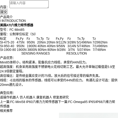
内容：
产品简介
/ INTRODUCTION
美国ATI六维力矩传感器
型号：FC-Mini85
量程：公制单位标定（SI）
标定 Fx,Fy Fz Tx,Ty Tz Fx,Fy Fz Tx,Ty Tz
SI-475-20 475N 950N 20Nm 20Nm 9/112N 3/28N 5/1496Nm 7/2992Nm
SI-950-40 950N 1900N 40Nm 40Nm 9/56N 3/14N 5/748Nm 7/1496Nm
SI-1900-80 1900N 3800N 80Nm 80Nm 9/28N 3/7N 5/374Nm 7/748Nm
SENSING RANGES RESOLUTION
产品优势：
Mini85体积小，结构紧凑，配备抗应力线缆，承受约44N拉力。
超高强度：机身采用高强度不锈钢电火花线切割工艺。最大允许单轴过载值是5.9至
24.9倍额定量程。
高信噪比：是传统金属应变计的75倍。放大后的信号接近零的噪声失真。
线缆：-E出线的版本的传感器，线缆可以承受约44N的拉力。 有通孔设计可选：提供
20mm通孔设计。
典型应用：
遥操作机器人 仿人机器人 康复机器人 修复类研究
上一篇:
FC-Mini58 IP60六维力力矩传感器
下一篇:
FC-Omega85 IP65/IP68六维力矩
传感器
相关推荐