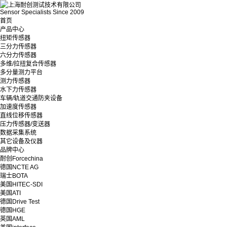
Sensor Specialists Since 2009
首页
产品中心
扭矩传感器
三分力传感器
六分力传感器
多维/拉扭复合传感器
多分量测力平台
测力传感器
水下力传感器
车辆/轨道交通防夹设备
加速度传感器
直线位移传感器
压力传感器/变送器
数据采集系统
其它设备及仪器
品牌中心
耐创Forcechina
德国NCTE AG
瑞士BOTA
美国HITEC-SDI
美国ATI
德国Drive Test
德国HGE
英国AML