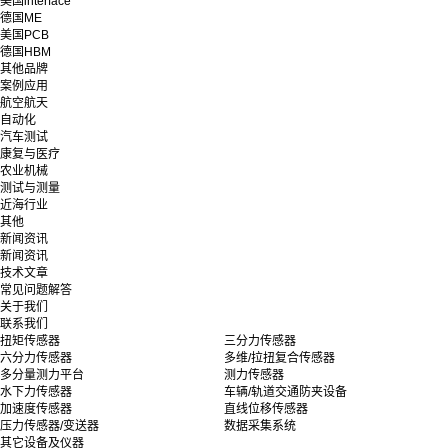
美国interface
德国ME
美国PCB
德国HBM
其他品牌
案例应用
航空航天
自动化
汽车测试
康复与医疗
农业机械
测试与测量
近海行业
其他
新闻资讯
新闻资讯
技术文章
常见问题解答
关于我们
联系我们
扭矩传感器
三分力传感器
六分力传感器
多维/拉扭复合传感器
多分量测力平台
测力传感器
水下力传感器
车辆/轨道交通防夹设备
加速度传感器
直线位移传感器
压力传感器/变送器
数据采集系统
其它设备及仪器