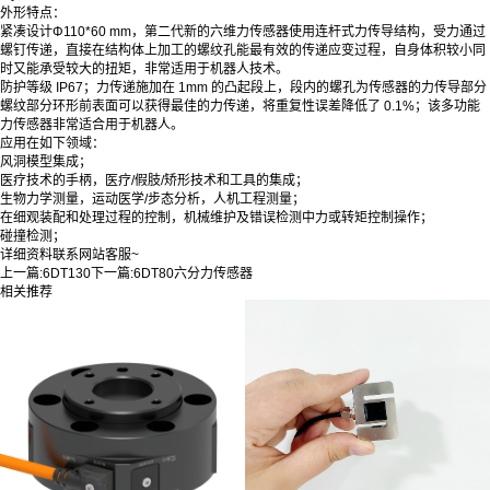
外形特点：
紧凑设计Φ110*60 mm，第二代新的六维力传感器使用连杆式力传导结构，受力通过
螺钉传递，直接在结构体上加工的螺纹孔能最有效的传递应变过程，自身体积较小同
时又能承受较大的扭矩，非常适用于机器人技术。
防护等级 IP67；力传递施加在 1mm 的凸起段上，段内的螺孔为传感器的力传导部分
螺纹部分环形前表面可以获得最佳的力传递，将重复性误差降低了 0.1%；该多功能
力传感器非常适合用于机器人。
应用在如下领域：
风洞模型集成；
医疗技术的手柄，医疗/假肢/矫形技术和工具的集成；
生物力学测量，运动医学/步态分析，人机工程测量；
在细观装配和处理过程的控制，机械维护及错误检测中力或转矩控制操作；
碰撞检测；
详细资料联系网站客服~
上一篇:
6DT130
下一篇:
6DT80六分力传感器
相关推荐