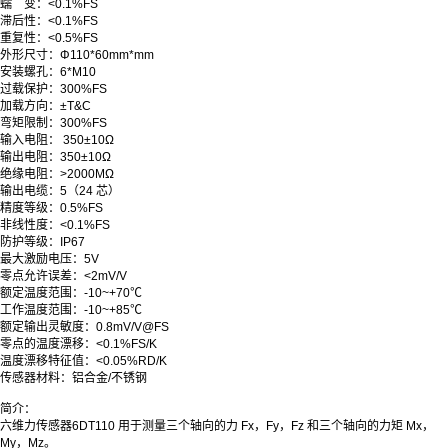
蠕 变
：
<0.1
%FS
滞后性：<0.1%FS
重复性：<0.5%FS
外形尺寸：Φ110*60mm*mm
安装螺孔：6*M10
过载保护：300%FS
加载方向：±T&C
弯矩限制：300%FS
输入电阻： 350±10Ω
输出电阻：350±10Ω
绝缘电阻：>2000MΩ
输出电缆：5（24 芯）
精度等级：0.5%FS
非线性度：<0.1%FS
防护等级：IP67
最大激励电压
：
5V
零点允许误差：<2mV/V
额定温度范围：-10~+70℃
工作温度范围：-10~+85℃
额定输出灵敏度：0.8mV/V@FS
零点的温度漂移：<0.1%FS/K
温度漂移特征值：<0.05%RD/K
传感器材料：铝合金/不锈钢
简介：
六维力传感器6DT110 用于测量三个轴向的力 Fx，Fy，Fz 和三个轴向的力矩 Mx，
My，Mz。