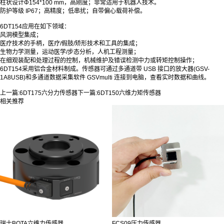
柱状设计Φ154*100 mm，高刚度；非常适用于机器人技术。
防护等级 IP67；高精度；低串扰；自带偏心载荷补偿。
6DT154应用在如下领域：
风洞模型集成；
医疗技术的手柄，医疗/假肢/矫形技术和工具的集成；
生物力学测量，运动医学/步态分析，人机工程测量；
在细观装配和处理过程的控制，机械维护及错误检测中力或转矩控制操作；
6DT154采用铝合金材料制成。传感器可通过多通道带 USB 接口的放大器(GSV-
1A8USB)和多通道数据采集软件 GSVmulti 连接到电脑，查看实时数据和曲线。
上一篇:
6DT175六分力传感器
下一篇:
6DT150六维力矩传感器
相关推荐
瑞士BOTA六维力传感器...
FCS09压力传感器