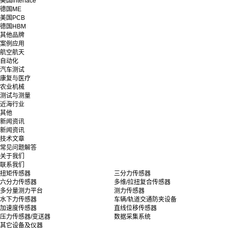
美国interface
德国ME
美国PCB
德国HBM
其他品牌
案例应用
航空航天
自动化
汽车测试
康复与医疗
农业机械
测试与测量
近海行业
其他
新闻资讯
新闻资讯
技术文章
常见问题解答
关于我们
联系我们
扭矩传感器
三分力传感器
六分力传感器
多维/拉扭复合传感器
多分量测力平台
测力传感器
水下力传感器
车辆/轨道交通防夹设备
加速度传感器
直线位移传感器
压力传感器/变送器
数据采集系统
其它设备及仪器