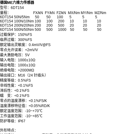
德国ME六维力传感器
型号：6DT154
量程： FX/kN FY/kN FZ/kN MX/Nm MY/Nm MZ/Nm
6DT154 50N/5Nm 50 50 100 5 5 5
6DT154 100N/10Nm 100 100 200 10 10 10
6DT154 200N/20Nm 200 200 500 20 20 20
6DT154 500N/50Nm 500 500 1000 50 50 50
过载保护
：
150
%FS
临界过载
：
300
%FS
额定输出灵敏度
：
0.4
mV/V@FS
零点允许误差
：
<2
mV/V
最大激励电压
：
5
V
输入电阻
：
1000±10
Ω
输出电阻
：
1000±10
Ω
绝缘电阻
：
>2000M
Ω
输出接口
：
M16（
24 针插头
）
精度等级
：
0.5
%FS
非线性度
：
<0.1
%FS
滞后性
：
<0.1
%FS
蠕 变
：
<0.1
%FS
零点的温度漂移
：
<0.1
%FS/K
温度漂移特征值
：
<0.05
%RD/K
额定温度范围
：
-10~+70
℃
工作温度范围
：
-10~+85
℃
防护等级：IP67
外形特点：