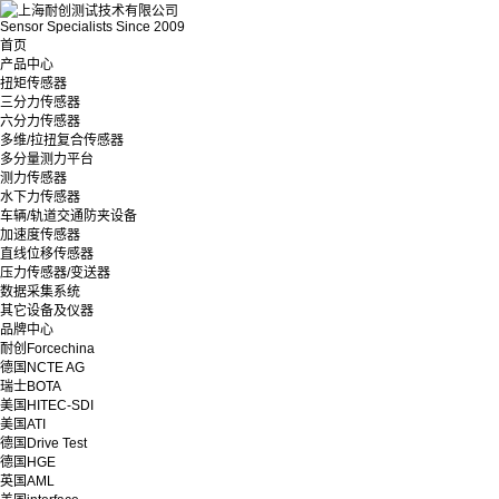
Sensor Specialists Since 2009
首页
产品中心
扭矩传感器
三分力传感器
六分力传感器
多维/拉扭复合传感器
多分量测力平台
测力传感器
水下力传感器
车辆/轨道交通防夹设备
加速度传感器
直线位移传感器
压力传感器/变送器
数据采集系统
其它设备及仪器
品牌中心
耐创Forcechina
德国NCTE AG
瑞士BOTA
美国HITEC-SDI
美国ATI
德国Drive Test
德国HGE
英国AML