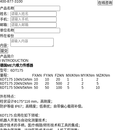
400-877-3100
产品名称
姓名：
手机：
邮箱：
单位名称
所在省份
内容：
产品简介
/ INTRODUCTION
德国ME六维力传感器
型号：6DT175
量程： FX/kN FY/kN FZ/kN MX/KNm MY/KNm MZ/KNm
6DT175
10kN/1kNm
10 10 20 1 1 2
6DT175 20kN/2kNm
20 20 500 2 2 5
6DT175 50kN/5kNm
50 50 100 5 5 10
外形特点：
柱状设计Φ175*116 mm，高刚度；
防护等级 IP67；高精度；低串扰；自带偏心载荷补偿。
6DT175 应用在如下领域：
机器人开发与自动化测量技术；
医疗技术的手柄，医疗/假肢/矫形技术和工具的集成；