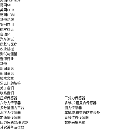
美国interface
德国ME
美国PCB
德国HBM
其他品牌
案例应用
航空航天
自动化
汽车测试
康复与医疗
农业机械
测试与测量
近海行业
其他
新闻资讯
新闻资讯
技术文章
常见问题解答
关于我们
联系我们
扭矩传感器
三分力传感器
六分力传感器
多维/拉扭复合传感器
多分量测力平台
测力传感器
水下力传感器
车辆/轨道交通防夹设备
加速度传感器
直线位移传感器
压力传感器/变送器
数据采集系统
其它设备及仪器