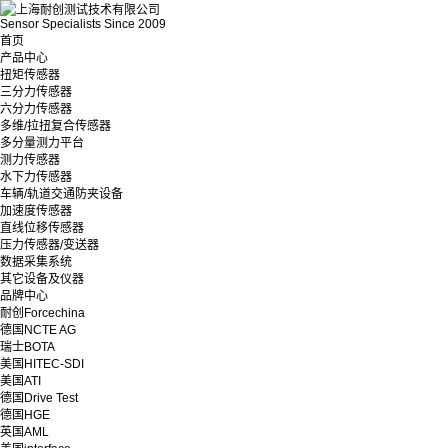
Sensor Specialists Since 2009
首页
产品中心
扭矩传感器
三分力传感器
六分力传感器
多维/拉扭复合传感器
多分量测力平台
测力传感器
水下力传感器
车辆/轨道交通防夹设备
加速度传感器
直线位移传感器
压力传感器/变送器
数据采集系统
其它设备及仪器
品牌中心
耐创Forcechina
德国NCTE AG
瑞士BOTA
美国HITEC-SDI
美国ATI
德国Drive Test
德国HGE
英国AML