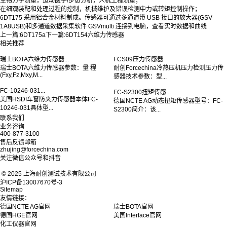
生物力学测量，运动医学/步态分析，人机工程测量；
在细观装配和处理过程的控制，机械维护及错误检测中力或转矩控制操作；
6DT175 采用铝合金材料制成。传感器可通过多通道带 USB 接口的放大器(GSV-
1A8USB)和多通道数据采集软件 GSVmulti 连接到电脑，查看实时数据和曲线
上一篇:
6DT175a
下一篇:
6DT154六维力传感器
相关推荐
瑞士BOTA六维力传感器...
FCS09压力传感器
瑞士BOTA六维力传感器参数：量 程
耐创Forcechina冷热压机压力检测压力传
(Fxy,Fz,Mxy,M...
感器技术参数：型...
FC-10246-031...
FC-S2300扭矩传感...
美国HSDI车窗防夹力传感器本体FC-
德国NCTE AG动态扭矩传感器型号：FC-
10246-031具体型...
S2300简介：该...
联系我们
业务咨询
400-877-3100
售后反馈邮箱
zhujing@forcechina.com
关注微信公众号和抖音
© 2025 上海耐创测试技术有限公司
沪ICP备13007670号-3
Sitemap
友情链接：
德国NCTE AG官网
瑞士BOTA官网
德国HGE官网
美国Interface官网
化工仪器官网