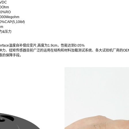
VDC
0
Ohm
.0
%RO
000
Megohm
0
%CAP(5,10lbf)
5m
力&压力
erface温度自补偿应变片,高度为1.9cm，性能达到0.05%
ace的各种力、扭矩传感器目前广泛的运用在结构和材料加载测试系统、各大试验机厂商的
靠的保障手段。