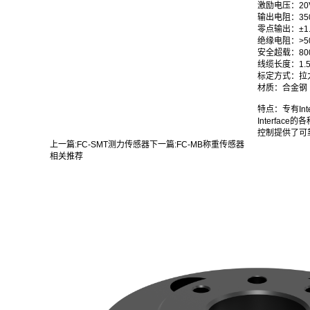
激励电压
：
20
输出电阻
：
35
零点输出
：
±1
绝缘电阻
：
>5
安全超载
：
80
线缆长度
：
1.
标定方式
：
拉
材质
：
合金钢
特点：专有Int
Interf
控制提供了可
上一篇:
FC-SMT测力传感器
下一篇:
FC-MB称重传感器
相关推荐