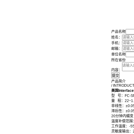
产品名称
姓名：
手机：
邮箱：
单位名称
所在省份
内容：
产品简介
/ INTRODUC
美国Interf
型 号：FC-S
量 程：22~1.
非线性
：
±0.0
滞后性
：
±0.0
20分钟内蠕变
温度补偿范围
工作温度
：
-5
灵敏度输出：