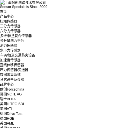
Sensor Specialists Since 2009
首页
产品中心
扭矩传感器
三分力传感器
六分力传感器
多维/拉扭复合传感器
多分量测力平台
测力传感器
水下力传感器
车辆/轨道交通防夹设备
加速度传感器
直线位移传感器
压力传感器/变送器
数据采集系统
其它设备及仪器
品牌中心
耐创Forcechina
德国NCTE AG
瑞士BOTA
美国HITEC-SDI
美国ATI
德国Drive Test
德国HGE
英国AML