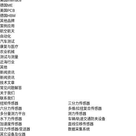
美国interface
德国ME
美国PCB
德国HBM
其他品牌
案例应用
航空航天
自动化
汽车测试
康复与医疗
农业机械
测试与测量
近海行业
其他
新闻资讯
新闻资讯
技术文章
常见问题解答
关于我们
联系我们
扭矩传感器
三分力传感器
六分力传感器
多维/拉扭复合传感器
多分量测力平台
测力传感器
水下力传感器
车辆/轨道交通防夹设备
加速度传感器
直线位移传感器
压力传感器/变送器
数据采集系统
其它设备及仪器