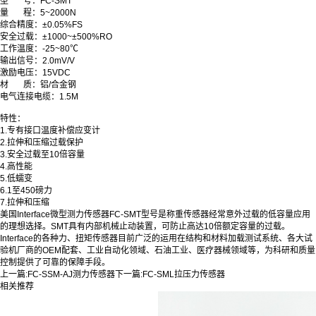
型
号
：
FC-SMT
量 程
：
5~2000N
综合精度：±0.05
%FS
安全过载：±1000~±500
%RO
工作温度：-25~80
℃
输出信号
：
2.0
mV/V
激励电压：15
VDC
材
质：铝/合金钢
电气连接电缆：1.5M
特性：
1.专有接口温度补偿应变计
2.拉伸和压缩过载保护
3.安全过载至10倍容量
4.高性能
5.低蠕变
6.1至450磅力
7.拉伸和压缩
美国Interface微型测力传感器FC-SMT型号是称重传感器经常意外过载的低容量应用
的理想选择。SMT具有内部机械止动装置，可防止高达10倍额定容量的过载。
Interface的各种力、扭矩传感器目前广泛的运用在结构和材料加载测试系统、各大试
验机厂商的OEM配套、工业自动化领域、石油工业、医疗器械领域等，为科研和质量
控制提供了可靠的保障手段。
上一篇:
FC-SSM-AJ测力传感器
下一篇:
FC-SML拉压力传感器
相关推荐