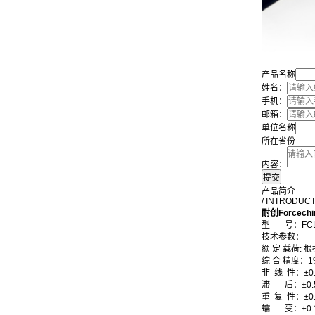
产品名称
姓名：
手机：
邮箱：
单位名称
所在省份
内容：
产品简介
/ INTRODUC
耐创Forcec
型 号：FC
技术参数：
额 定 载荷:
综 合 精度：1
非 线 性：±0.
滞
后：±0.
重 复 性：±0.
蠕
变：±0.