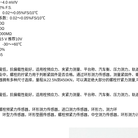
4.0 mV/V
 F.S.
.02～0.05%FS/10℃
：0.02～0.05%FS/10℃
0Ω
0Ω
00MΩ
5 V 推荐10V
-30～+60℃
0%
5
度低，抗偏载性能好，适用栓预应力、夹紧力测量、平台称、汽车衡、压力测力，轨
业中，螺栓的拧紧力用于判断紧固件是否合格。通过环形测力传感器，测量紧固件、
器拥有多种尺寸选择，量程从22.5N到450KN，可以满足绝大部分的螺栓拧紧力测量
度低，抗偏载性能好，适用栓预应力、夹紧力测量、平台称、汽车衡、压力测力，轨
螺栓预紧力传感器，环形测力传感器，进口测力传感器，环形力，测力环
，环型力传感器，环形垫圈传感器，螺栓预紧力传感器，中空测力传感器，
环形测力