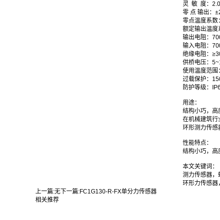
灵 敏 度：2.0~
零 点 输出：±2%
零点温度系数：0
额定输出温度系数
输出电阻：70
输入电阻：70
绝缘电阻：≥30
供桥电压：5~1
使用温度范围：
过载保护：15
防护等级：IP6
用途：
结构小巧，高
在机械建筑行
环形测力传感
性能特点：
结构小巧，高
本文关键词：
测力传感器，
环形力传感器
上一篇:
无
下一篇:
FC1G130-R-FX单分力传感器
相关推荐