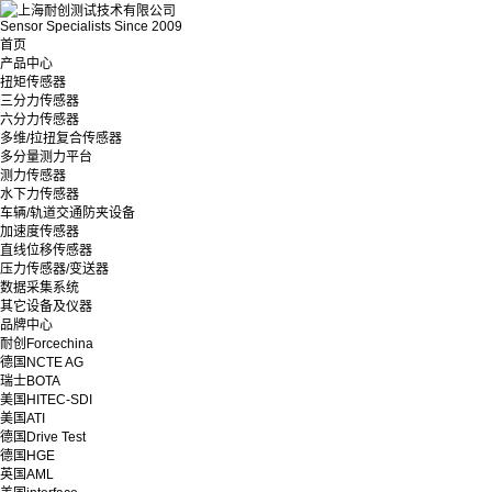
Sensor Specialists Since 2009
首页
产品中心
扭矩传感器
三分力传感器
六分力传感器
多维/拉扭复合传感器
多分量测力平台
测力传感器
水下力传感器
车辆/轨道交通防夹设备
加速度传感器
直线位移传感器
压力传感器/变送器
数据采集系统
其它设备及仪器
品牌中心
耐创Forcechina
德国NCTE AG
瑞士BOTA
美国HITEC-SDI
美国ATI
德国Drive Test
德国HGE
英国AML