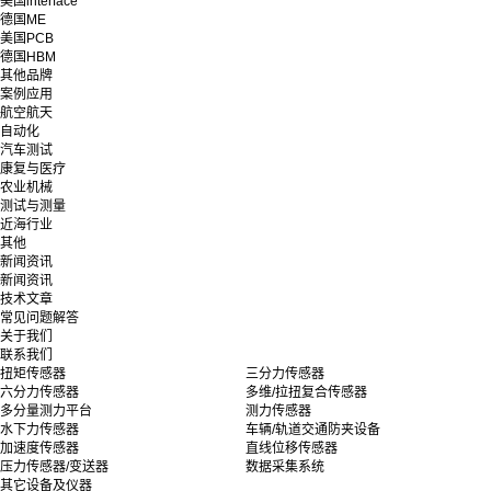
美国interface
德国ME
美国PCB
德国HBM
其他品牌
案例应用
航空航天
自动化
汽车测试
康复与医疗
农业机械
测试与测量
近海行业
其他
新闻资讯
新闻资讯
技术文章
常见问题解答
关于我们
联系我们
扭矩传感器
三分力传感器
六分力传感器
多维/拉扭复合传感器
多分量测力平台
测力传感器
水下力传感器
车辆/轨道交通防夹设备
加速度传感器
直线位移传感器
压力传感器/变送器
数据采集系统
其它设备及仪器