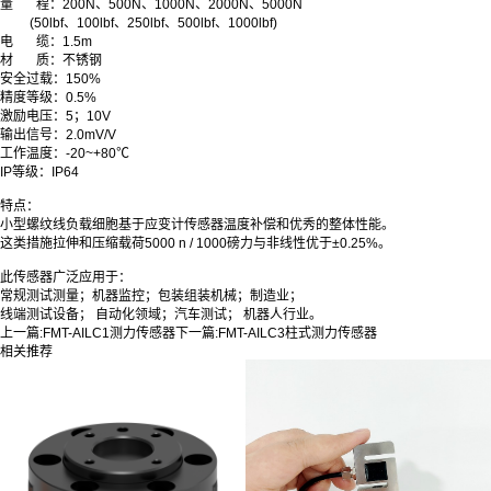
量
程：200N、500N、1000N、2000N、5000N
(50lbf、100lbf、250lbf、500lbf、1000lbf)
电
缆：1.5m
材 质：不锈钢
安全过载
：
150%
精度等级
：
0.5%
激励电压
：
5；10V
输出信号
：
2.0mV/V
工作温度
：
-20~+80℃
IP等级
：
IP64
特点：
小型螺纹线负载细胞基于应变计传感器温度补偿和优秀的整体性能。
这类措施拉伸和压缩载荷5000 n / 1000磅力与非线性优于±0.25%。
此传感器广泛应用于：
常规测试测量；机器监控；包装组装机械；
制造业；
线端测试设备； 自动化领域；汽车测试； 机器人行业。
上一篇:
FMT-AILC1测力传感器
下一篇:
FMT-AILC3柱式测力传感器
相关推荐