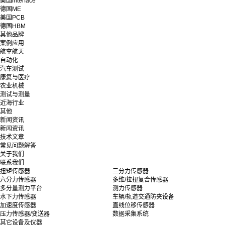
美国interface
德国ME
美国PCB
德国HBM
其他品牌
案例应用
航空航天
自动化
汽车测试
康复与医疗
农业机械
测试与测量
近海行业
其他
新闻资讯
新闻资讯
技术文章
常见问题解答
关于我们
联系我们
扭矩传感器
三分力传感器
六分力传感器
多维/拉扭复合传感器
多分量测力平台
测力传感器
水下力传感器
车辆/轨道交通防夹设备
加速度传感器
直线位移传感器
压力传感器/变送器
数据采集系统
其它设备及仪器