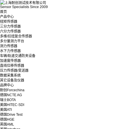
Sensor Specialists Since 2009
首页
产品中心
扭矩传感器
三分力传感器
六分力传感器
多维/拉扭复合传感器
多分量测力平台
测力传感器
水下力传感器
车辆/轨道交通防夹设备
加速度传感器
直线位移传感器
压力传感器/变送器
数据采集系统
其它设备及仪器
品牌中心
耐创Forcechina
德国NCTE AG
瑞士BOTA
美国HITEC-SDI
美国ATI
德国Drive Test
德国HGE
英国AML