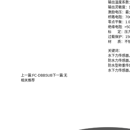
输出温度系数：0
输出灵敏度：1.0
激励电压：最大1
桥路电阻：70
零点平衡：1.0%
绝缘电阻: >5
标 定：压力
过载保护：150%
材 质：不
关键词：
水下力传感器
防水力传感器
防水型称重传
水下力传感器
上一篇:
FC-DBBSUB
下一篇:
无
相关推荐