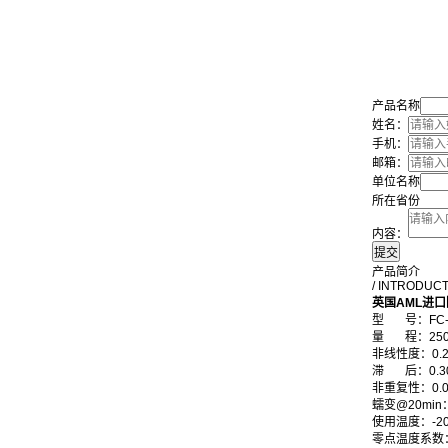
产品名称
姓名：
手机：
邮箱：
单位名称
所在省份
内容：
产品简介
/ INTRODUC
英国AML
进口
型 号：FC-
量 程
：25
非线性度：0.25
滞 后：0.30%
非重复性：0.05
蠕变@20min：0
使用温度：-20 
零点温度系数：0