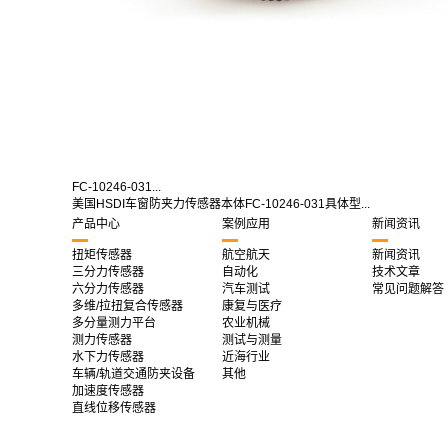
FC-10246-031...
美国HSDI车窗防夹力传感器本体FC-10246-031具体型...
产品中心
案例应用
新闻资讯
扭矩传感器
航空航天
新闻资讯
三分力传感器
自动化
技术文章
六分力传感器
汽车测试
常见问题解答
多维/拉扭复合传感器
康复与医疗
多分量测力平台
农业机械
测力传感器
测试与测量
水下力传感器
近海行业
车辆/轨道交通防夹设备
其他
加速度传感器
直线位移传感器