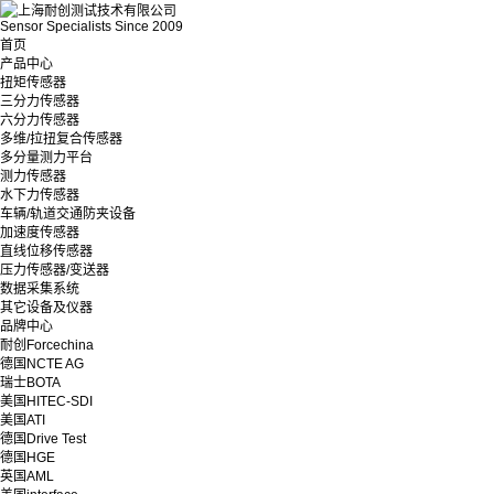
Sensor Specialists Since 2009
首页
产品中心
扭矩传感器
三分力传感器
六分力传感器
多维/拉扭复合传感器
多分量测力平台
测力传感器
水下力传感器
车辆/轨道交通防夹设备
加速度传感器
直线位移传感器
压力传感器/变送器
数据采集系统
其它设备及仪器
品牌中心
耐创Forcechina
德国NCTE AG
瑞士BOTA
美国HITEC-SDI
美国ATI
德国Drive Test
德国HGE
英国AML