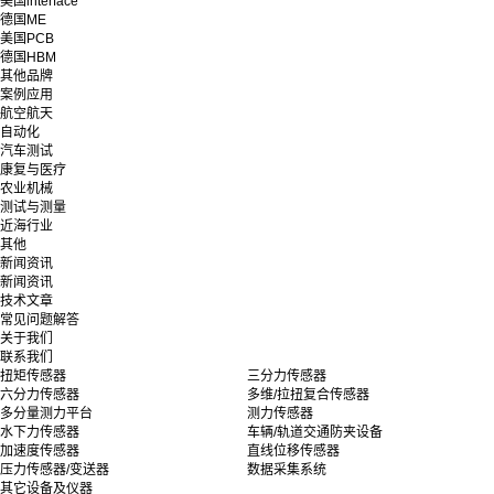
美国interface
德国ME
美国PCB
德国HBM
其他品牌
案例应用
航空航天
自动化
汽车测试
康复与医疗
农业机械
测试与测量
近海行业
其他
新闻资讯
新闻资讯
技术文章
常见问题解答
关于我们
联系我们
扭矩传感器
三分力传感器
六分力传感器
多维/拉扭复合传感器
多分量测力平台
测力传感器
水下力传感器
车辆/轨道交通防夹设备
加速度传感器
直线位移传感器
压力传感器/变送器
数据采集系统
其它设备及仪器