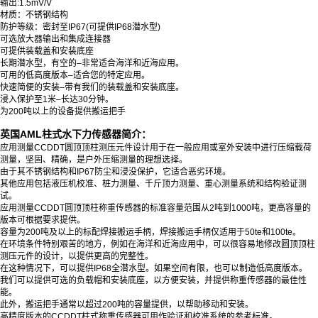
输出:1.5mV/V
材质：不锈钢结构
防护等级：
密封至IP67(可提供IP68潜水型)
可选放大器输出和集成连接器
可提供装载盖和安装底座
长期潜水型，有空的–非常适合海洋和近海应用。
可用的低高度版本–适合您的特定应用。
快速简便的安装–带有我们的装载盖和安装底座。
浸入保护至1米–长达30分钟。
为200吨以上的设备提供搬运把手
英国AML柱式水下力传感器简介：
应用测量CCDDT圆顶顶柱测压元件设计用于在一般应用或室外安装中进行压缩载荷
测量，坚固、精确，是户外压缩测量的理想选择。
由于其不锈钢结构和IP67防尘和浸没保护，它适合恶劣环境。
其他应用包括液压机校准、桩力测量、千斤顶力测量、重心测量系统和结构验证测
试。
应用测量CCDDT圆顶顶柱称重传感器的标准容量范围从2吨到1000吨，更高容量的
版本可根据要求提供。
容量为200吨及以上的标配焊接搬运手柄，焊接搬运手柄仅适用于50te和100te。
在环境条件特别艰苦的地方，例如在海洋和近海应用中，可以很容易地修改圆顶顶柱
测压元件的设计，以提供更高的完整性。
在这种情况下，可以提供IP68全潜水型。如果空间有限，也可以制造低高度版本。
我们可以提供可选的负载帽和安装底座，以方便安装，并提供称重传感器的最佳性
能。
此外，搬运把手通常以超过200吨的容量提供，以帮助移动和安装。
高精度版本的CCDDT柱式称重传感器可用作验证和校准系统的参考标准。