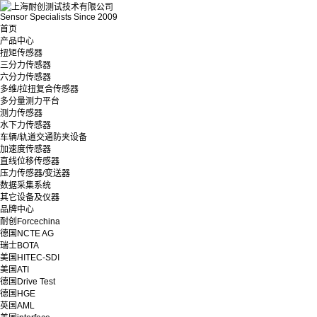
Sensor Specialists Since 2009
首页
产品中心
扭矩传感器
三分力传感器
六分力传感器
多维/拉扭复合传感器
多分量测力平台
测力传感器
水下力传感器
车辆/轨道交通防夹设备
加速度传感器
直线位移传感器
压力传感器/变送器
数据采集系统
其它设备及仪器
品牌中心
耐创Forcechina
德国NCTE AG
瑞士BOTA
美国HITEC-SDI
美国ATI
德国Drive Test
德国HGE
英国AML