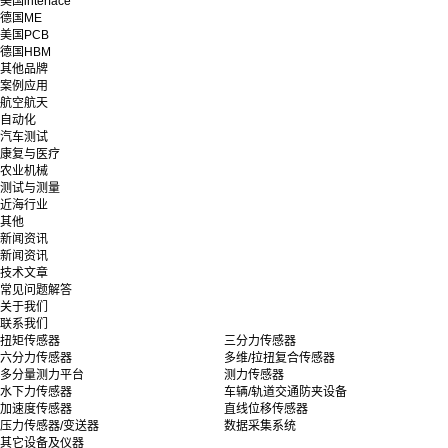
美国interface
德国ME
美国PCB
德国HBM
其他品牌
案例应用
航空航天
自动化
汽车测试
康复与医疗
农业机械
测试与测量
近海行业
其他
新闻资讯
新闻资讯
技术文章
常见问题解答
关于我们
联系我们
扭矩传感器
三分力传感器
六分力传感器
多维/拉扭复合传感器
多分量测力平台
测力传感器
水下力传感器
车辆/轨道交通防夹设备
加速度传感器
直线位移传感器
压力传感器/变送器
数据采集系统
其它设备及仪器