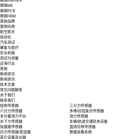
美国interface
德国ME
美国PCB
德国HBM
其他品牌
案例应用
航空航天
自动化
汽车测试
康复与医疗
农业机械
测试与测量
近海行业
其他
新闻资讯
新闻资讯
技术文章
常见问题解答
关于我们
联系我们
扭矩传感器
三分力传感器
六分力传感器
多维/拉扭复合传感器
多分量测力平台
测力传感器
水下力传感器
车辆/轨道交通防夹设备
加速度传感器
直线位移传感器
压力传感器/变送器
数据采集系统
其它设备及仪器