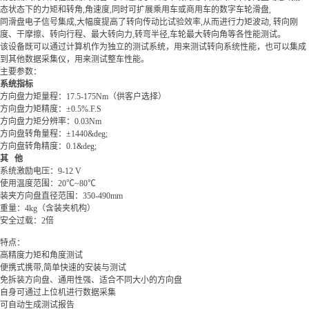
态状态下的力矩和转角,角速度,同时可扩展乘用车或商用车的数字车轮滑盘,
同滑盘电子信号集成,大幅度提高了转向传动比试验效率,从而进行力矩波动, 转向刚
度、干摩擦、转向行程、最大转向力,转弯半径,车轮最大转向角等各性能测试。
该设备既可以通过计算机作为独立的测试系统，用来测试转向系统性能，也可以集成
到其他数据采集仪，用来测试整车性能。
主要参数：
系统指标
方向盘力矩量程：17.5-175Nm（供客户选择）
方向盘力矩精度
：±
0.5%.F.S
方向盘力矩分辨率
：
0.03Nm
方向盘转角量程
：±
1440&deg;
方向盘转角精度
：
0.1&deg;
其 他
系统激励电压
：
9-12 V
使用温度范围
：
20℃~80℃
装夹方向盘直径范围
：
350-490mm
重量
：
4kg（含装夹机构）
安全过载
：
2倍
特点：
高精度力矩和角度测试
便携式携带,简单快速的安装与测试
免拆装方向盘、通用性强、适合不同大小的方向盘
自身可通过上位机进行数据采集
可自动生成测试报告