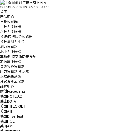
Sensor Specialists Since 2009
首页
产品中心
扭矩传感器
三分力传感器
六分力传感器
多维/拉扭复合传感器
多分量测力平台
测力传感器
水下力传感器
车辆/轨道交通防夹设备
加速度传感器
直线位移传感器
压力传感器/变送器
数据采集系统
其它设备及仪器
品牌中心
耐创Forcechina
德国NCTE AG
瑞士BOTA
美国HITEC-SDI
美国ATI
德国Drive Test
德国HGE
英国AML