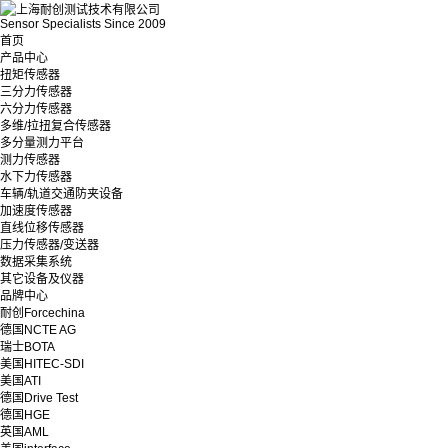
Sensor Specialists Since 2009
首页
产品中心
扭矩传感器
三分力传感器
六分力传感器
多维/拉扭复合传感器
多分量测力平台
测力传感器
水下力传感器
车辆/轨道交通防夹设备
加速度传感器
直线位移传感器
压力传感器/变送器
数据采集系统
其它设备及仪器
品牌中心
耐创Forcechina
德国NCTE AG
瑞士BOTA
美国HITEC-SDI
美国ATI
德国Drive Test
德国HGE
英国AML