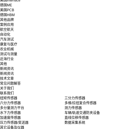
美国interface
德国ME
美国PCB
德国HBM
其他品牌
案例应用
航空航天
自动化
汽车测试
康复与医疗
农业机械
测试与测量
近海行业
其他
新闻资讯
新闻资讯
技术文章
常见问题解答
关于我们
联系我们
扭矩传感器
三分力传感器
六分力传感器
多维/拉扭复合传感器
多分量测力平台
测力传感器
水下力传感器
车辆/轨道交通防夹设备
加速度传感器
直线位移传感器
压力传感器/变送器
数据采集系统
其它设备及仪器