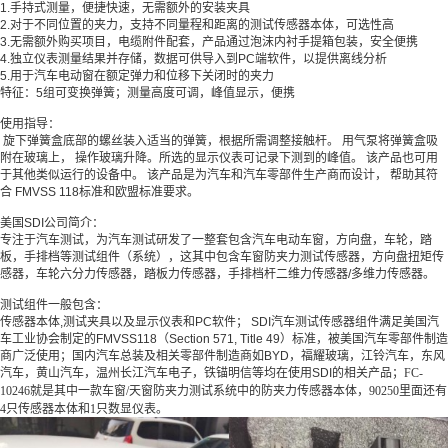
1.手持式测量，便捷快速，无需额外的安装夹具
2.对于不同位置的夹力，支持不同量程和距离的测试传感器本体，可选性高
3.无需额外购买项目，电缆附件配套，产品通过泡沫内衬手提箱包装，安全便携
4.独立仪表测量结果并存储，数据可供导入到PC端软件，以提供离线分析
5.用于汽车电动窗在额定弹力和位移下关闭时的夹力
特征：5组可变换弹簧；测量高度可调，峰值显示，便携
使用指导：
旋下弹簧盒底部的螺丝装入适当的弹簧，根据所需调整接触杆。 用气泵将弹簧盒吸
附在玻璃上， 操作玻璃升降。所选的显示仪表可记录下测到的峰值。 该产品也可用
于其他类似运行的设备中。 该产品是为汽车和汽车零部件生产商而设计， 帮助其符
合 FMVSS 118标准和欧盟标准要求。
美国SDI公司简介：
专注于汽车测试，为汽车测试研发了一整套包含汽车电动车窗，方向盘，车轮，踏
板，手排档等测试组件（系统），这其中包含车窗防夹力测试传感器，方向盘扭矩传
感器，车轮六分力传感器，踏板力传感器，手排档杆二维力传感器/多维力传感器。
测试组件一般包含：
传感器本体,测试夹具以及显示仪表和PC软件； SDI汽车测试传感器组件满足美国汽
车工业协会制定的FMVSS118（Section 571, Title 49）标准，被美国汽车零部件制造
商广泛使用；国内汽车总装及相关零部件制造商如BYD，福耀玻璃，江铃汽车，东风
汽车，黄山汽车，温州长江汽车电子，铁锚明信等均在使用SDI的相关产品；
FC-
10246就是其中一款车窗/天窗防夹力测试系统中的防夹力传感器本体，90250里面还有
4只传感器本体和1只数显仪表。