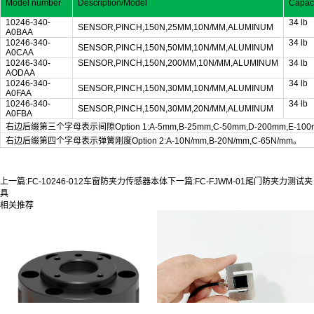
Model number
Description/Model
Capaci
10246-340-
34 lb
SENSOR,PINCH,150N,25MM,10N/MM,ALUMINUM
A0BAA
10246-340-
34 lb
SENSOR,PINCH,150N,50MM,10N/MM,ALUMINUM
A0CAA
10246-340-
SENSOR,PINCH,150N,200MM,10N/MM,ALUMINUM
34 lb
AODAA
10246-340-
34 lb
SENSOR,PINCH,150N,30MM,10N/MM,ALUMINUM
A0FAA
10246-340-
34 lb
SENSOR,PINCH,150N,30MM,20N/MM,ALUMINUM
A0FBA
右边后缀第三个字母表示间隙Option 1:A-5mm,B-25mm,C-50mm,D-200mm,E-100
右边后缀第四个字母表示弹簧刚度Option 2:A-10N/mm,B-20N/mm,C-65N/mm。
上一篇:
FC-10246-012车窗防夹力传感器本体
下一篇:
FC-FJWM-01尾门防夹力测试夹
具
相关推荐