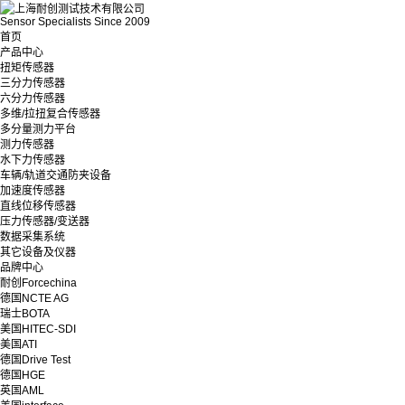
Sensor Specialists Since 2009
首页
产品中心
扭矩传感器
三分力传感器
六分力传感器
多维/拉扭复合传感器
多分量测力平台
测力传感器
水下力传感器
车辆/轨道交通防夹设备
加速度传感器
直线位移传感器
压力传感器/变送器
数据采集系统
其它设备及仪器
品牌中心
耐创Forcechina
德国NCTE AG
瑞士BOTA
美国HITEC-SDI
美国ATI
德国Drive Test
德国HGE
英国AML