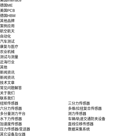
美国interface
德国ME
美国PCB
德国HBM
其他品牌
案例应用
航空航天
自动化
汽车测试
康复与医疗
农业机械
测试与测量
近海行业
其他
新闻资讯
新闻资讯
技术文章
常见问题解答
关于我们
联系我们
扭矩传感器
三分力传感器
六分力传感器
多维/拉扭复合传感器
多分量测力平台
测力传感器
水下力传感器
车辆/轨道交通防夹设备
加速度传感器
直线位移传感器
压力传感器/变送器
数据采集系统
其它设备及仪器