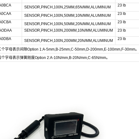
-A0BCA
23 lb
SENSOR,PINCH,100N,25MM,65N/MM,ALUMINUM
-A0CAA
23 lb
SENSOR,PINCH,100N,50MM,10N/MM,ALUMINUM
-A0CBA
23 lb
SENSOR,PINCH,100N,50MM,20N/MM,ALUMINUM
-AODAA
SENSOR,PINCH,100N,200MM,10N/MM,ALUMINUM
23 lb
-A0DBA
23 lb
SENSOR,PINCH,100N,200MM,20N/MM,ALUMINUM
母表示间隙Option 1:A-5mm,B-25mm,C-50mm,D-200mm,E-100mm,F-30mm。
母表示弹簧刚度Option 2:A-10N/mm,B-20N/mm,C-65N/mm。