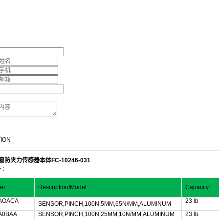
TION
窗防夹力传感器本体FC-10246-031
下：
er
Description/Model
Capacity
-AOACA
23 lb
SENSOR,PINCH,100N,5MM,65N/MM,ALUMINUM
-A0BAA
SENSOR,PINCH,100N,25MM,10N/MM,ALUMINUM
23 lb