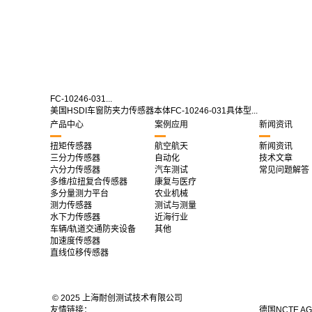
FC-10246-031...
美国HSDI车窗防夹力传感器本体FC-10246-031具体型...
产品中心
案例应用
新闻资讯
扭矩传感器
航空航天
新闻资讯
三分力传感器
自动化
技术文章
六分力传感器
汽车测试
常见问题解答
多维/拉扭复合传感器
康复与医疗
多分量测力平台
农业机械
测力传感器
测试与测量
水下力传感器
近海行业
车辆/轨道交通防夹设备
其他
加速度传感器
直线位移传感器
© 2025 上海耐创测试技术有限公司
友情链接：
德国NCTE A