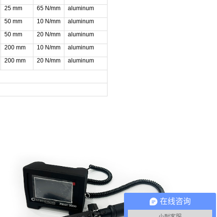
25 mm
65 N/mm
aluminum
50 mm
10 N/mm
aluminum
50 mm
20 N/mm
aluminum
200 mm
10 N/mm
aluminum
200 mm
20 N/mm
aluminum
在线咨询