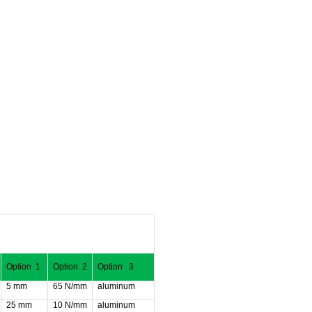
Option 1
Option 2
Option 3
5 mm
65 N/mm
aluminum
25 mm
10 N/mm
aluminum