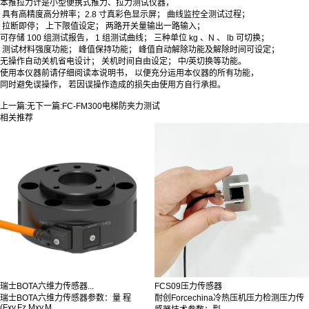
本推拉力计是小型便携式推力、拉力测试仪器，
具有高精度高分辨率；2.8 寸真彩色显示屏； 曲线监控全测试过程；
拉断即停； 上下限值设定； 两路开关量输出一路输入；
可存储 100 组测试报告， 1 组测试曲线； 三种单位 kg 、N 、 lb 可切换；
测试材料强度功能； 峰值保持功能； 峰值自动解除功能及解除时间可设定；
无操作自动关机省电设计； 关机时间自由设定； 中/英切换等功能。
使用本仪器前请仔细阅读本说明书， 以便充分运用本仪器的所有功能，
同时避免误操作， 若因误操作造成的损失由使用方自行承担。
上一篇:
无
下一篇:
FC-FM300电梯防夹力测试
相关推荐
瑞士BOTA六维力传感器...
FCS09压力传感器
瑞士BOTA六维力传感器参数：量 程
耐创Forcechina冷热压机压力检测压力传
(Fxy,Fz,Mxy,M...