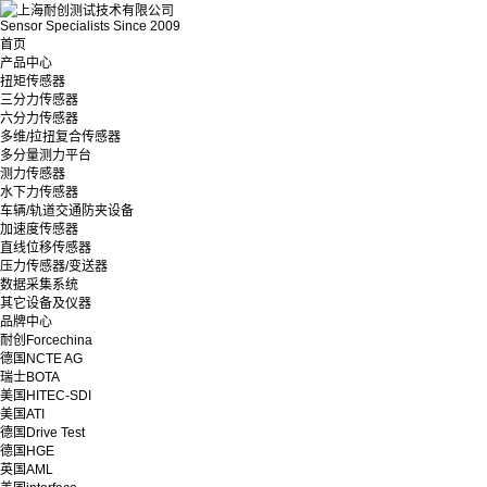
Sensor Specialists Since 2009
首页
产品中心
扭矩传感器
三分力传感器
六分力传感器
多维/拉扭复合传感器
多分量测力平台
测力传感器
水下力传感器
车辆/轨道交通防夹设备
加速度传感器
直线位移传感器
压力传感器/变送器
数据采集系统
其它设备及仪器
品牌中心
耐创Forcechina
德国NCTE AG
瑞士BOTA
美国HITEC-SDI
美国ATI
德国Drive Test
德国HGE
英国AML