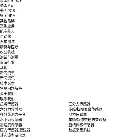
美国interface
德国ME
美国PCB
德国HBM
其他品牌
案例应用
航空航天
自动化
汽车测试
康复与医疗
农业机械
测试与测量
近海行业
其他
新闻资讯
新闻资讯
技术文章
常见问题解答
关于我们
联系我们
扭矩传感器
三分力传感器
六分力传感器
多维/拉扭复合传感器
多分量测力平台
测力传感器
水下力传感器
车辆/轨道交通防夹设备
加速度传感器
直线位移传感器
压力传感器/变送器
数据采集系统
其它设备及仪器