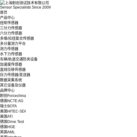
Sensor Specialists Since 2009
首页
产品中心
扭矩传感器
三分力传感器
六分力传感器
多维/拉扭复合传感器
多分量测力平台
测力传感器
水下力传感器
车辆/轨道交通防夹设备
加速度传感器
直线位移传感器
压力传感器/变送器
数据采集系统
其它设备及仪器
品牌中心
耐创Forcechina
德国NCTE AG
瑞士BOTA
美国HITEC-SDI
美国ATI
德国Drive Test
德国HGE
英国AML