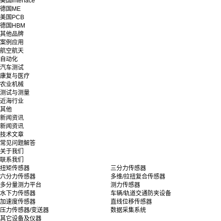
美国interface
德国ME
美国PCB
德国HBM
其他品牌
案例应用
航空航天
自动化
汽车测试
康复与医疗
农业机械
测试与测量
近海行业
其他
新闻资讯
新闻资讯
技术文章
常见问题解答
关于我们
联系我们
扭矩传感器
三分力传感器
六分力传感器
多维/拉扭复合传感器
多分量测力平台
测力传感器
水下力传感器
车辆/轨道交通防夹设备
加速度传感器
直线位移传感器
压力传感器/变送器
数据采集系统
其它设备及仪器