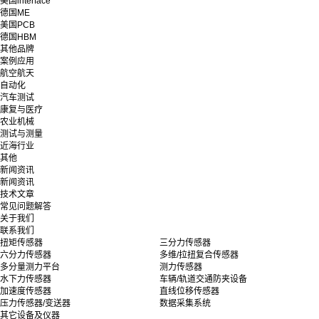
美国interface
德国ME
美国PCB
德国HBM
其他品牌
案例应用
航空航天
自动化
汽车测试
康复与医疗
农业机械
测试与测量
近海行业
其他
新闻资讯
新闻资讯
技术文章
常见问题解答
关于我们
联系我们
扭矩传感器
三分力传感器
六分力传感器
多维/拉扭复合传感器
多分量测力平台
测力传感器
水下力传感器
车辆/轨道交通防夹设备
加速度传感器
直线位移传感器
压力传感器/变送器
数据采集系统
其它设备及仪器