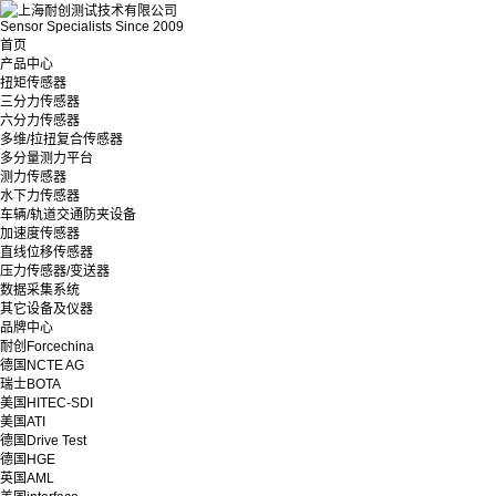
Sensor Specialists Since 2009
首页
产品中心
扭矩传感器
三分力传感器
六分力传感器
多维/拉扭复合传感器
多分量测力平台
测力传感器
水下力传感器
车辆/轨道交通防夹设备
加速度传感器
直线位移传感器
压力传感器/变送器
数据采集系统
其它设备及仪器
品牌中心
耐创Forcechina
德国NCTE AG
瑞士BOTA
美国HITEC-SDI
美国ATI
德国Drive Test
德国HGE
英国AML