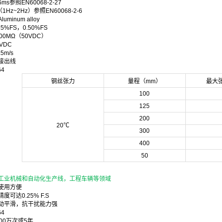
ms参照EN60068-2-27
Hz~2Hz）参照EN60068-2-6
minum alloy
5%FS，0.50%FS
0MΩ（50VDC）
VDC
5m/s
接出线
4
钢丝张力
量程（mm）
最大
100
125
200
20℃
300
400
50
工业机械和自动化生产线，工程车辆等领域
使用方便
可达0.25% F.S
动平滑，抗干扰能力强
4
00万次或5年