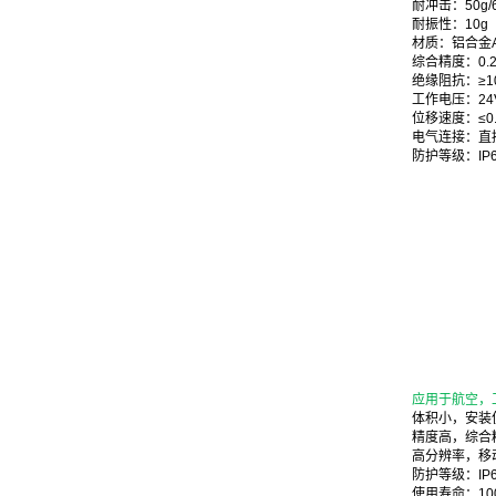
耐冲击：50g/6
耐振性：10g（1
材质：铝合金Alu
综合精度：0.2
绝缘阻抗：≥10
工作电压：24
位移速度：≤0.
电气连接：直
防护等级：IP6
应用于航空，
体积小，安装
精度高，综合精度
高分辨率，移
防护等级：IP6
使用寿命：10