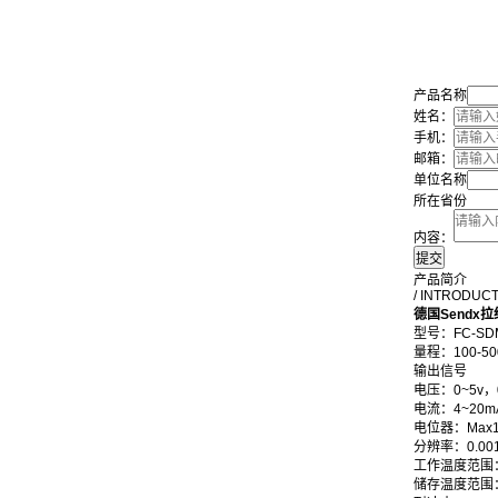
产品名称
姓名：
手机：
邮箱：
单位名称
所在省份
内容：
产品简介
/ INTRODUC
德国Sendx
型号：FC-SD
量程：100-5
输出信号
电压：0~5v，0
电流：4~20m
电位器：Max1
分辨率：0.00
工作温度范围：
储存温度范围：