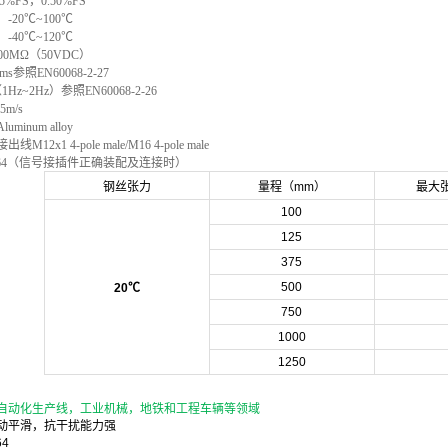
%FS，0.50%FS
20℃~100℃
40℃~120℃
0MΩ（50VDC）
s参照EN60068-2-27
Hz~2Hz）参照EN60068-2-26
m/s
inum alloy
2x1 4-pole male/M16 4-pole male
P64（信号接插件正确装配及连接时）
钢丝张力
量程（mm）
最大
100
125
375
500
20℃
750
1000
1250
自动化生产线，工业机械，地铁和工程车辆等领域
动平滑，抗干扰能力强
4