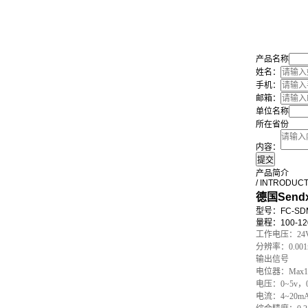
产品名称
姓名：
手机：
邮箱：
单位名称
所在省份
内容：
产品简介
/ INTRODUC
德国Sen
型号：FC-SDM
量程：100-12
工作电压：24V
分辨率：0.00
输出信号
电位器：Max1
电压：0~5v，0
电流：4~20m