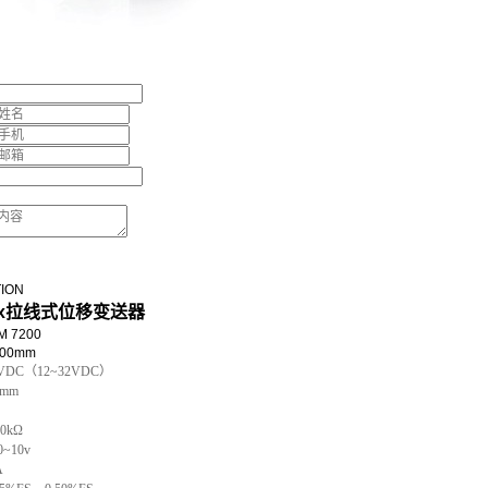
TION
dx拉线式位移变送器
 7200
00mm
DC（12~32VDC）
1mm
0kΩ
~10v
A