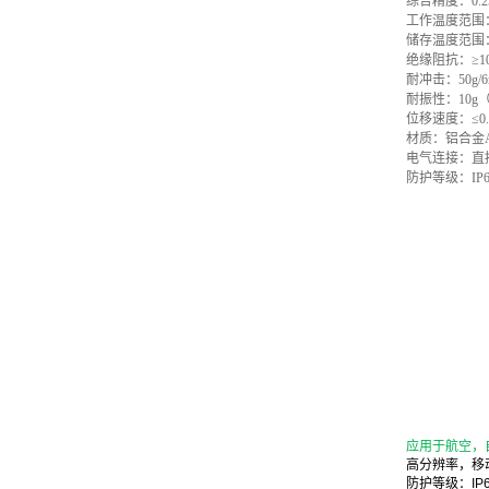
综合精度：0.25
工作温度范围：-
储存温度范围：-
绝缘阻抗：≥10
耐冲击：50g/6m
耐振性：10g（1
位移速度：≤0.5
材质：铝合金Alum
电气连接：直接出线M1
防护等级：I
应用于航空，
高分辨率，移
防护等级：IP6