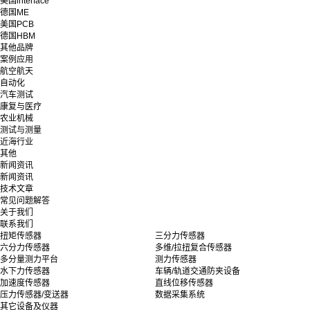
美国interface
德国ME
美国PCB
德国HBM
其他品牌
案例应用
航空航天
自动化
汽车测试
康复与医疗
农业机械
测试与测量
近海行业
其他
新闻资讯
新闻资讯
技术文章
常见问题解答
关于我们
联系我们
扭矩传感器
三分力传感器
六分力传感器
多维/拉扭复合传感器
多分量测力平台
测力传感器
水下力传感器
车辆/轨道交通防夹设备
加速度传感器
直线位移传感器
压力传感器/变送器
数据采集系统
其它设备及仪器