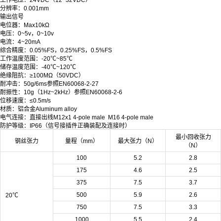
分辨率：0.001mm
输出信号
电位器：Max10kΩ
电压：0~5v，0~10v
电流：4~20mA
综合精度：0.05%FS，0.25%FS，
0.5%FS
工作温度范围：-20℃~85℃
储存温度范围：-40℃~120℃
绝缘阻抗：≥100MΩ（50VDC）
耐冲击：50g/6ms参照EN60068-2-27
耐振性：10g（1Hz~2kHz）参照EN60068-2-6
位移速度：≤0.5m/s
材质：铝合金Aluminum alloy
电气连接：直接出线M12x1 4-pole male M16 4-pole male
防护等级：IP66（信号接插件正确装配及连接时）
最小回收张力
钢丝张力
量程（mm）
最大张力（N）
（N）
100
5.2
2.8
175
4.6
2.5
375
7.5
3.7
500
5.9
2.6
20℃
750
7.5
3.3
1000
5.5
2.4