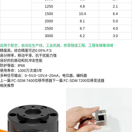
1250
4.8
2.1
1500
10.4
6.4
2000
8.1
5.0
2500
6.7
4.0
3000
6.2
3.0
应用于航空，自动化生产线，工业机械，桥梁隧道工程，工程车辆等领域
精度高，综合精度可达0.05% F.S
高分辨率，移动平滑，抗干扰能力强
良好的抗振动和抗冲击性能
防护等级：IP66
使用寿命：1000万次或5年
多种信号输出：0~5V,0~10V,4~20mA，电位器，编码器
上一篇:
FC-SDM 7400位移传感器
下一篇:
FC-SDM 7200位移变送器
相关推荐