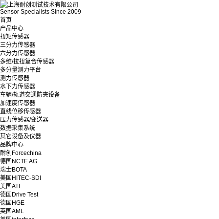
Sensor Specialists Since 2009
首页
产品中心
扭矩传感器
三分力传感器
六分力传感器
多维/拉扭复合传感器
多分量测力平台
测力传感器
水下力传感器
车辆/轨道交通防夹设备
加速度传感器
直线位移传感器
压力传感器/变送器
数据采集系统
其它设备及仪器
品牌中心
耐创Forcechina
德国NCTE AG
瑞士BOTA
美国HITEC-SDI
美国ATI
德国Drive Test
德国HGE
英国AML