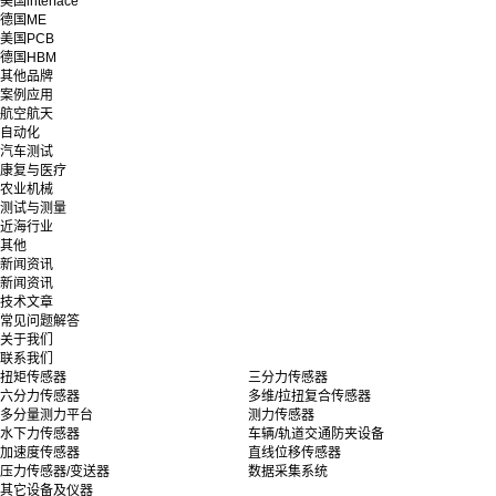
美国interface
德国ME
美国PCB
德国HBM
其他品牌
案例应用
航空航天
自动化
汽车测试
康复与医疗
农业机械
测试与测量
近海行业
其他
新闻资讯
新闻资讯
技术文章
常见问题解答
关于我们
联系我们
扭矩传感器
三分力传感器
六分力传感器
多维/拉扭复合传感器
多分量测力平台
测力传感器
水下力传感器
车辆/轨道交通防夹设备
加速度传感器
直线位移传感器
压力传感器/变送器
数据采集系统
其它设备及仪器