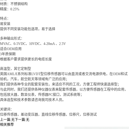
材质：不锈钢结构
精度：
0.25%
特点：
易安装
提供不同安装功能包选项，易于选择
多种输出形式：
MVAC、0-5VDC、10VDC、4-20mA 、2.5V
适合OEM应用
3年质保期
根据客户要求提供更长的电缆长度
高温型，其它定制型
英国AML/E系列标准LVDT型位移传感器可以由直流或者交流电源供电，在OEM和试
验机，汽车，航空航天等领域有广泛的应用；
我们提供各种专业的配套安装包，来适应不同的工况，方便工程师快速选择型；
与此同时，我们还提供各种仪器仪表来配套传感器，以方便传感器在工程中的应用，
包括放大器，数显仪表，传感器PC接口，测试系统等；
具体选型和技术参数请咨询我司技术人员。
关键词：
位移传感器，差动变压器，直线位移传感器，位移尺，位移测试
上一篇:
无
下一篇:
无
相关推荐